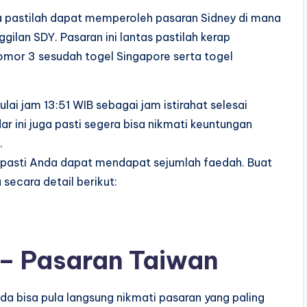
a pastilah dapat memperoleh pasaran Sidney di mana
ilan SDY. Pasaran ini lantas pastilah kerap
omor 3 sesudah togel Singapore serta togel
ulai jam 13:51 WIB sebagai jam istirahat selesai
r ini juga pasti segera bisa nikmati keuntungan
.
h pasti Anda dapat mendapat sejumlah faedah. Buat
ecara detail berikut:
 – Pasaran Taiwan
da bisa pula langsung nikmati pasaran yang paling