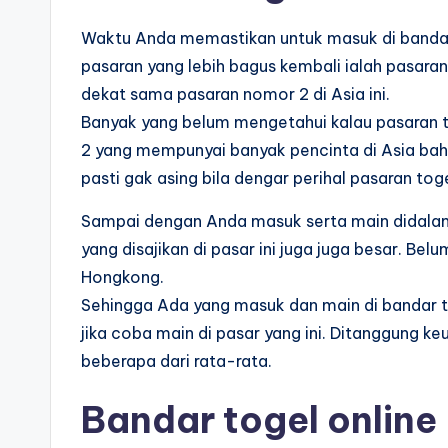
Waktu Anda memastikan untuk masuk di bandar 
pasaran yang lebih bagus kembali ialah pasara
dekat sama pasaran nomor 2 di Asia ini.
Banyak yang belum mengetahui kalau pasaran t
2 yang mempunyai banyak pencinta di Asia bahka
pasti gak asing bila dengar perihal pasaran toge
Sampai dengan Anda masuk serta main didala
yang disajikan di pasar ini juga juga besar. Bel
Hongkong.
Sehingga Ada yang masuk dan main di bandar to
jika coba main di pasar yang ini. Ditanggung 
beberapa dari rata-rata.
Bandar togel online