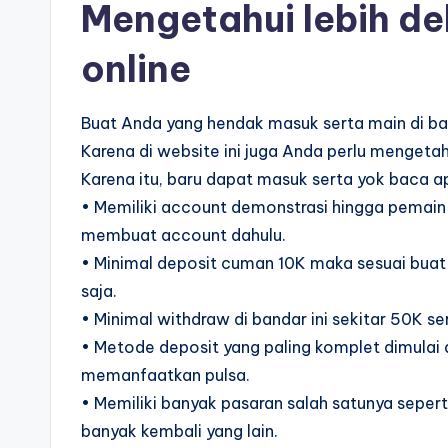
Mengetahui lebih d
online
Buat Anda yang hendak masuk serta main di ban
Karena di website ini juga Anda perlu mengeta
Karena itu, baru dapat masuk serta yok baca a
• Memiliki account demonstrasi hingga pemain
membuat account dahulu.
• Minimal deposit cuman 10K maka sesuai bua
saja.
• Minimal withdraw di bandar ini sekitar 50K s
• Metode deposit yang paling komplet dimulai
memanfaatkan pulsa.
• Memiliki banyak pasaran salah satunya seper
banyak kembali yang lain.