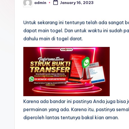
admin
January 16, 2023
Posted
by
Untuk sekarang ini tentunya telah ada sangat b
dapat main togel. Dan untuk waktu ini sudah pa
dahulu main di togel darat.
Karena ada bandar ini pastinya Anda juga bisa 
permainan yang ada. Karena itu, pastinya sema
diperoleh lantas tentunya bakal kian aman.