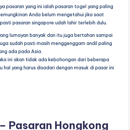
nya pasaran yang ini ialah pasaran togel yang paling
 Kemungkinan Anda belum mengetahui jika saat
sti pasaran singapore udah lahir terlebih dulu.
 yang lumayan banyak dan itu juga bertahan sampai
i juga sudah pasti masih menggenggam andil paling
yang ada pada Asia.
ka ini akan tidak ada kebohongan dari beberapa
 hal yang harus disadari dengan masuk di pasar ini
e – Pasaran Hongkong