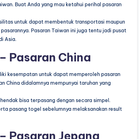
aiwan. Buat Anda yang mau ketahui perihal pasaran
fasilitas untuk dapat membentuk transportasi maupun
asarannya. Pasaran Taiwan ini juga tentu jadi pusat
i Asia.
 – Pasaran China
iliki kesempatan untuk dapat memperoleh pasaran
ran China didalamnya mempunyai taruhan yang
 hendak bisa terpasang dengan secara simpel.
serta pasang togel sebelumnya melaksanakan result
 – Pasaran Jepang