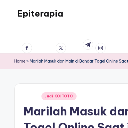
S
Epiterapia
k
i
R
p
facebook.co
twitter.co
instagram.co
a
t.me
t
m
m
m
h
o
a
c
s
o
Home
»
Marilah Masuk dan Main di Bandar Togel Online Saat 
i
n
a
t
S
e
u
n
Posted in
Judi KOITOTO
k
t
Marilah Masuk dan
s
e
Togel Online Saat 
s