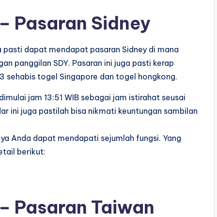
 – Pasaran Sidney
a pasti dapat mendapat pasaran Sidney di mana
n panggilan SDY. Pasaran ini juga pasti kerap
 3 sehabis togel Singapore dan togel hongkong.
dimulai jam 13:51 WIB sebagai jam istirahat seusai
r ini juga pastilah bisa nikmati keuntungan sambilan
nya Anda dapat mendapati sejumlah fungsi. Yang
ail berikut:
 – Pasaran Taiwan