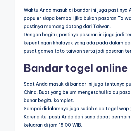
Waktu Anda masuk di bandar ini juga pastinya 
populer siapa kembali jika bukan pasaran Taiwa
pastinya memang datang dari Taiwan.
Dengan begitu, pastinya pasaran ini juga jadi
kepentingan khalayak yang ada pada dalam pasa
pusat games toto taiwan serta jadi pasaran ter
Bandar togel online
Saat Anda masuk di bandar ini juga tentunya
China. Buat yang belum mengetahui kalau pasa
benar begitu komplet.
Sampai didalamnya juga sudah siap togel wap y
Karena itu, pasti Anda dari sana dapat bermai
keluaran di jam 18.00 WIB.