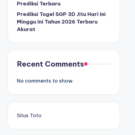
Prediksi Terbaru
Prediksi Togel SGP 3D Jitu Hari Ini
Minggu Ini Tahun 2026 Terbaru
Akurat
Recent Comments
No comments to show.
Situs Toto