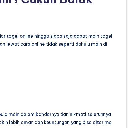
r togel online hingga siapa saja dapat main togel.
an lewat cara online tidak seperti dahulu main di
 pula main dalam bandarnya dan nikmati seluruhnya
kin lebih aman dan keuntungan yang bisa diterima