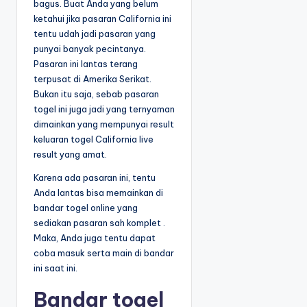
bagus. Buat Anda yang belum
ketahui jika pasaran California ini
tentu udah jadi pasaran yang
punyai banyak pecintanya.
Pasaran ini lantas terang
terpusat di Amerika Serikat.
Bukan itu saja, sebab pasaran
togel ini juga jadi yang ternyaman
dimainkan yang mempunyai result
keluaran togel California live
result yang amat.
Karena ada pasaran ini, tentu
Anda lantas bisa memainkan di
bandar togel online yang
sediakan pasaran sah komplet .
Maka, Anda juga tentu dapat
coba masuk serta main di bandar
ini saat ini.
Bandar togel