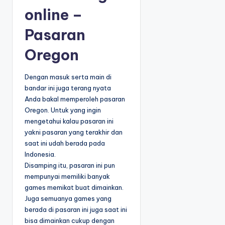
online –
Pasaran
Oregon
Dengan masuk serta main di
bandar ini juga terang nyata
Anda bakal memperoleh pasaran
Oregon. Untuk yang ingin
mengetahui kalau pasaran ini
yakni pasaran yang terakhir dan
saat ini udah berada pada
Indonesia.
Disamping itu, pasaran ini pun
mempunyai memiliki banyak
games memikat buat dimainkan.
Juga semuanya games yang
berada di pasaran ini juga saat ini
bisa dimainkan cukup dengan