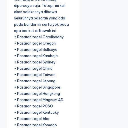
dipercaya saja. Tetapi, ini kali
akan selekasnya dibawa
seluruhnya pasaran yang ada
pada bandar ini serta yok baca
apa berikut di bawah ini:
• Pasaran togel Carolinaday
• Pasaran togel Oregon
• Pasaran togel Bullseye
• Pasaran togel Kamboja
• Pasaran togel Sydney
• Pasaran togel China
• Pasaran togel Taiwan
• Pasaran togel Jepang
• Pasaran togel Singapore
• Pasaran togel Hongkong
• Pasaran togel Magnum 4D
• Pasaran togel PCSO
• Pasaran togel Kentucky
• Pasaran togel Alor
• Pasaran togel Komodo