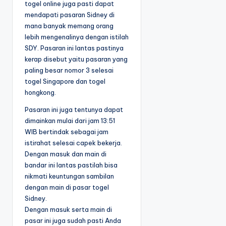
togel online juga pasti dapat
mendapati pasaran Sidney di
mana banyak memang orang
lebih mengenalinya dengan istilah
SDY. Pasaran ini lantas pastinya
kerap disebut yaitu pasaran yang
paling besar nomor 3 selesai
togel Singapore dan togel
hongkong.
Pasaran ini juga tentunya dapat
dimainkan mulai dari jam 13:51
WIB bertindak sebagai jam
istirahat selesai capek bekerja.
Dengan masuk dan main di
bandar ini lantas pastilah bisa
nikmati keuntungan sambilan
dengan main di pasar togel
Sidney.
Dengan masuk serta main di
pasar ini juga sudah pasti Anda