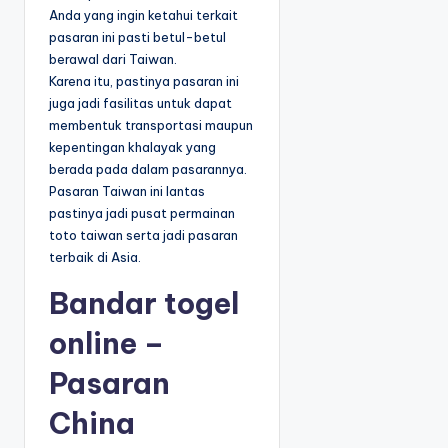
Anda yang ingin ketahui terkait
pasaran ini pasti betul-betul
berawal dari Taiwan.
Karena itu, pastinya pasaran ini
juga jadi fasilitas untuk dapat
membentuk transportasi maupun
kepentingan khalayak yang
berada pada dalam pasarannya.
Pasaran Taiwan ini lantas
pastinya jadi pusat permainan
toto taiwan serta jadi pasaran
terbaik di Asia.
Bandar togel
online –
Pasaran
China