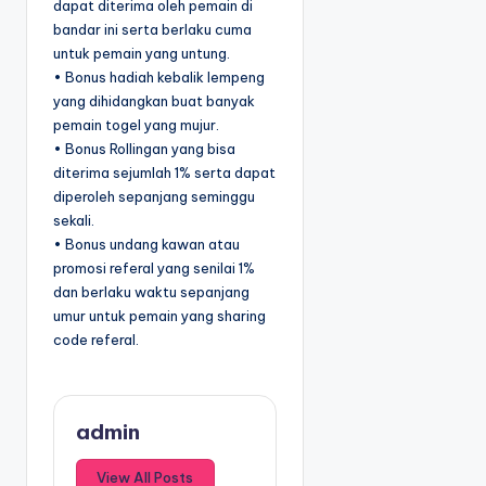
dapat diterima oleh pemain di
bandar ini serta berlaku cuma
untuk pemain yang untung.
• Bonus hadiah kebalik lempeng
yang dihidangkan buat banyak
pemain togel yang mujur.
• Bonus Rollingan yang bisa
diterima sejumlah 1% serta dapat
diperoleh sepanjang seminggu
sekali.
• Bonus undang kawan atau
promosi referal yang senilai 1%
dan berlaku waktu sepanjang
umur untuk pemain yang sharing
code referal.
admin
View All Posts