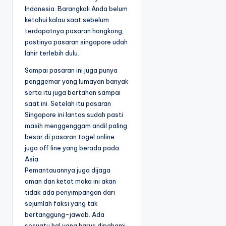
Indonesia. Barangkali Anda belum
ketahui kalau saat sebelum
terdapatnya pasaran hongkong,
pastinya pasaran singapore udah
lahir terlebih dulu.
Sampai pasaran ini juga punya
penggemar yang lumayan banyak
serta itu juga bertahan sampai
saat ini. Setelah itu pasaran
Singapore ini lantas sudah pasti
masih menggenggam andil paling
besar di pasaran togel online
juga off line yang berada pada
Asia.
Pemantauannya juga dijaga
aman dan ketat maka ini akan
tidak ada penyimpangan dari
sejumlah faksi yang tak
bertanggung-jawab. Ada
sesuatu hal yang harus dipahami