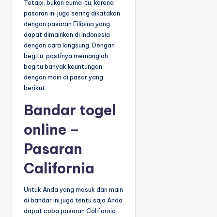
Tetapi, bukan cuma itu, karena
pasaran ini juga sering dikatakan
dengan pasaran Filipina yang
dapat dimainkan di Indonesia
dengan cara langsung. Dengan
begitu, pastinya memanglah
begitu banyak keuntungan
dengan main di pasar yang
berikut.
Bandar togel
online –
Pasaran
California
Untuk Anda yang masuk dan main
di bandar ini juga tentu saja Anda
dapat coba pasaran California