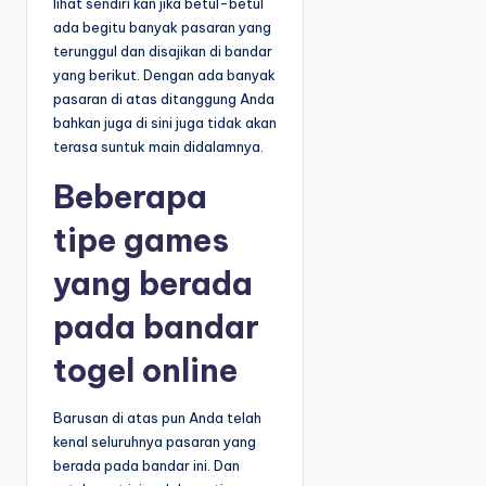
lihat sendiri kan jika betul-betul
ada begitu banyak pasaran yang
terunggul dan disajikan di bandar
yang berikut. Dengan ada banyak
pasaran di atas ditanggung Anda
bahkan juga di sini juga tidak akan
terasa suntuk main didalamnya.
Beberapa
tipe games
yang berada
pada bandar
togel online
Barusan di atas pun Anda telah
kenal seluruhnya pasaran yang
berada pada bandar ini. Dan