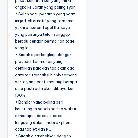
pusat keluaran sah yang miliki
angka keluaran yang paling syah.
• Salah satu pasaran yang saat
ini jadi alternatif yang ternama
yakni pasaran Togel Bullseye
yang pastinya telah sanggup
beradu dengan permainan togel
yang lain.
• Sudah diperlengkapi dengan
prosedur keamanan yang
demikian baik dan tak akan ada
catatan transaksi bisnis terhenti
serta yang pasti menang berapa
saja pasti pula akan dibayarkan
100%.
• Bandar yang paling beri
keuntungan sebab setiap waktu
dimanapun dapat dicapai
langsung dalam mobile-phone
atau tablet dan PC.
• Sudah ditambahkan dengan