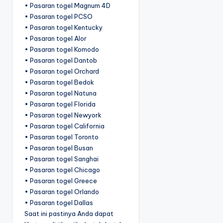
• Pasaran togel Magnum 4D
• Pasaran togel PCSO
• Pasaran togel Kentucky
• Pasaran togel Alor
• Pasaran togel Komodo
• Pasaran togel Dantob
• Pasaran togel Orchard
• Pasaran togel Bedok
• Pasaran togel Natuna
• Pasaran togel Florida
• Pasaran togel Newyork
• Pasaran togel California
• Pasaran togel Toronto
• Pasaran togel Busan
• Pasaran togel Sanghai
• Pasaran togel Chicago
• Pasaran togel Greece
• Pasaran togel Orlando
• Pasaran togel Dallas
Saat ini pastinya Anda dapat