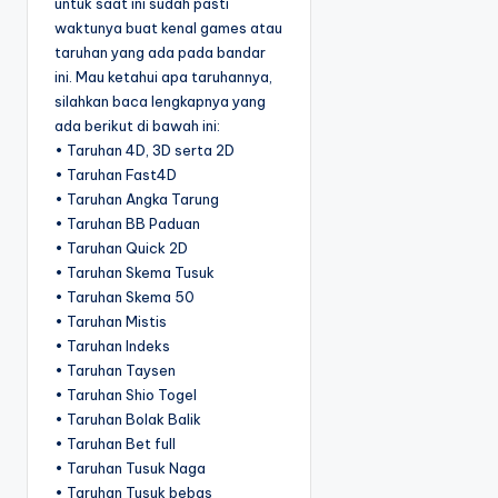
untuk saat ini sudah pasti
waktunya buat kenal games atau
taruhan yang ada pada bandar
ini. Mau ketahui apa taruhannya,
silahkan baca lengkapnya yang
ada berikut di bawah ini:
• Taruhan 4D, 3D serta 2D
• Taruhan Fast4D
• Taruhan Angka Tarung
• Taruhan BB Paduan
• Taruhan Quick 2D
• Taruhan Skema Tusuk
• Taruhan Skema 50
• Taruhan Mistis
• Taruhan Indeks
• Taruhan Taysen
• Taruhan Shio Togel
• Taruhan Bolak Balik
• Taruhan Bet full
• Taruhan Tusuk Naga
• Taruhan Tusuk bebas