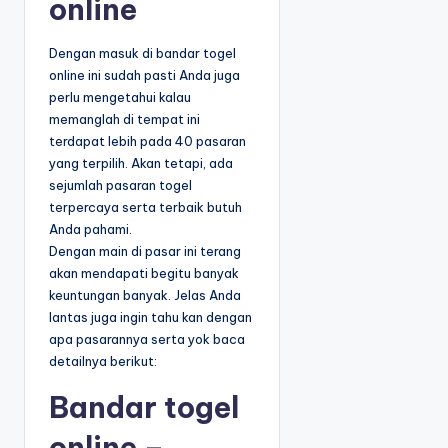
online
Dengan masuk di bandar togel
online ini sudah pasti Anda juga
perlu mengetahui kalau
memanglah di tempat ini
terdapat lebih pada 40 pasaran
yang terpilih. Akan tetapi, ada
sejumlah pasaran togel
terpercaya serta terbaik butuh
Anda pahami.
Dengan main di pasar ini terang
akan mendapati begitu banyak
keuntungan banyak. Jelas Anda
lantas juga ingin tahu kan dengan
apa pasarannya serta yok baca
detailnya berikut:
Bandar togel
online –