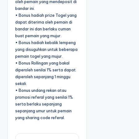
oleh pemain yang mendeposit di
bandar ini.
• Bonus hadiah prize Togel yang
dapat diterima oleh pemain di
bandar ini dan berlaku cuman
buat pemain yang mujur.
• Bonus hadiah kebalik lempeng
yang disuguhkan untuk beberapa
pemain togel yang mujur.
• Bonus Rollingan yang bakal
diperoleh senilai 1% serta dapat
diperoleh sepanjang 1 minggu
sekali.
• Bonus undang rekan atau
promosi referal yang senilai 1%
serta berlaku sepanjang
sepanjang umur untuk pemain
yang sharing code referal.