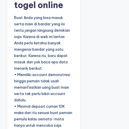
togel online
Buat Anda yang bisa masuk
serta main di bandar yang ini
tentu jangan langsung demikian
saja. Karena di web ini lantas
Anda perlu ketahui banyak
mengenai bandar yang satu
berikut. Karena itu, baru dapat
masuk dan yok baca apa data
menarik berikut:
• Memiliki account demonstrasi
hingga pemain tidak usah
memanfaatkan uang buat main
serta tak perlu bikin account
dahulu.
• Minimal deposit cuman 10K
maka dari itu sesuai buat pemain
pemula kalau semata-mata
hanya untuk mencoba saja.