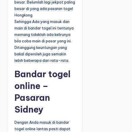
besar. Belumlah lagi jekpot paling
besar di yang ada pasaran togel
Hongkong.
Sehingga Ada yang masuk dan
main di bandar togel ini tentunya
memang tidaklah ada kelirunya
bila coba main di pasar yang ini.
Ditanggung keuntungan yang
bakal diperoleh juga semakin
lebih beberapa dari rata-rata.
Bandar togel
online –
Pasaran
Sidney
Dengan Anda masuk di bandar
togel online lantas pasti dapat