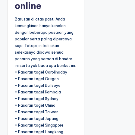
online
Barusan di atas pasti Anda
kemungkinan hanya kenalan
dengan beberapa pasaran yang
popular serta paling dipercaya
saja. Tetapi, ini kali akan
selekasnya dibawa semua
pasaran yang berada di bandar
ini serta yok baca apa berikut ini:
• Pasaran togel Carolinaday
• Pasaran togel Oregon
• Pasaran togel Bullseye
• Pasaran togel Kamboja
• Pasaran togel Sydney
• Pasaran togel China
• Pasaran togel Taiwan
• Pasaran togel Jepang
• Pasaran togel Singapore
• Pasaran togel Hongkong