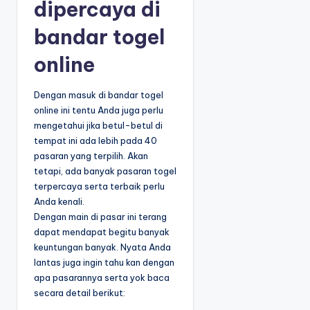
dipercaya di
bandar togel
online
Dengan masuk di bandar togel
online ini tentu Anda juga perlu
mengetahui jika betul-betul di
tempat ini ada lebih pada 40
pasaran yang terpilih. Akan
tetapi, ada banyak pasaran togel
terpercaya serta terbaik perlu
Anda kenali.
Dengan main di pasar ini terang
dapat mendapat begitu banyak
keuntungan banyak. Nyata Anda
lantas juga ingin tahu kan dengan
apa pasarannya serta yok baca
secara detail berikut: