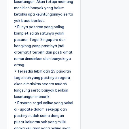
keuntungan. Akan tetapi memang
masihlah banyak yang belum
ketahui apa keuntungannya serta
yok baca berikut:
• Punya pasaran yang paling
komplet salah satunya yakni
pasaran Togel Singapore dan
hongkong yang pastinya jadi
alternatif terpilih dan pasti amat
ramai dimainkan oleh banyaknya
orang.
• Tersedia lebih dari 29 pasaran
togel sah yang pastinya segera
akan dimainkan secara mudah
langsung serta banyak berikan
keuntungan menarik.
• Pasaran togel online yang bakal
di-update dalam sekejap dan
pastinya udah sama dengan
pusat keluaran sah yang miliki
angka keluaran yang paling syah.