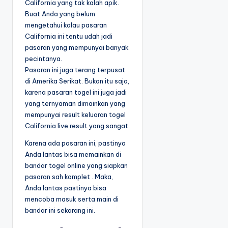
California yang tak kalah apik.
Buat Anda yang belum
mengetahui kalau pasaran
California ini tentu udah jadi
pasaran yang mempunyai banyak
pecintanya.
Pasaran ini juga terang terpusat
di Amerika Serikat. Bukan itu saja,
karena pasaran togel ini juga jadi
yang ternyaman dimainkan yang
mempunyai result keluaran togel
California live result yang sangat.
Karena ada pasaran ini, pastinya
Anda lantas bisa memainkan di
bandar togel online yang siapkan
pasaran sah komplet . Maka,
Anda lantas pastinya bisa
mencoba masuk serta main di
bandar ini sekarang ini.