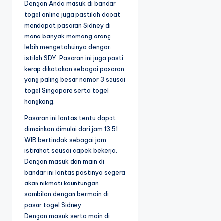
Dengan Anda masuk di bandar
togel online juga pastilah dapat
mendapat pasaran Sidney di
mana banyak memang orang
lebih mengetahuinya dengan
istilah SDY. Pasaran ini juga pasti
kerap dikatakan sebagai pasaran
yang paling besar nomor 3 seusai
togel Singapore serta togel
hongkong.
Pasaran ini lantas tentu dapat
dimainkan dimulai dari jam 13:51
WIB bertindak sebagai jam
istirahat seusai capek bekerja.
Dengan masuk dan main di
bandar ini lantas pastinya segera
akan nikmati keuntungan
sambilan dengan bermain di
pasar togel Sidney.
Dengan masuk serta main di