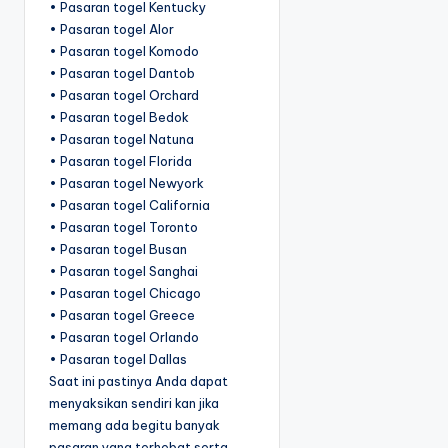
• Pasaran togel Kentucky
• Pasaran togel Alor
• Pasaran togel Komodo
• Pasaran togel Dantob
• Pasaran togel Orchard
• Pasaran togel Bedok
• Pasaran togel Natuna
• Pasaran togel Florida
• Pasaran togel Newyork
• Pasaran togel California
• Pasaran togel Toronto
• Pasaran togel Busan
• Pasaran togel Sanghai
• Pasaran togel Chicago
• Pasaran togel Greece
• Pasaran togel Orlando
• Pasaran togel Dallas
Saat ini pastinya Anda dapat
menyaksikan sendiri kan jika
memang ada begitu banyak
pasaran yang terhebat serta