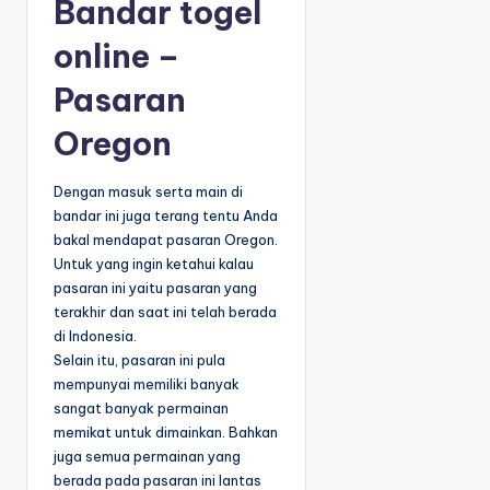
Bandar togel
online –
Pasaran
Oregon
Dengan masuk serta main di
bandar ini juga terang tentu Anda
bakal mendapat pasaran Oregon.
Untuk yang ingin ketahui kalau
pasaran ini yaitu pasaran yang
terakhir dan saat ini telah berada
di Indonesia.
Selain itu, pasaran ini pula
mempunyai memiliki banyak
sangat banyak permainan
memikat untuk dimainkan. Bahkan
juga semua permainan yang
berada pada pasaran ini lantas