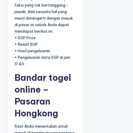
faksi yang tak bertanggung-
jawab. Ada sesuatu hal yang
mesti dimengerti dengan masuk
di pasar ini sebab Anda dapat
mendapat berikut ini:
• SGP Prize
• Result SGP
• Hasil pengeluaran
• Pengeluaran data SGP di jam
17.40.
Bandar togel
online –
Pasaran
Hongkong
Saat Anda menentukan untuk
masuk di bandar ini juga pastinya