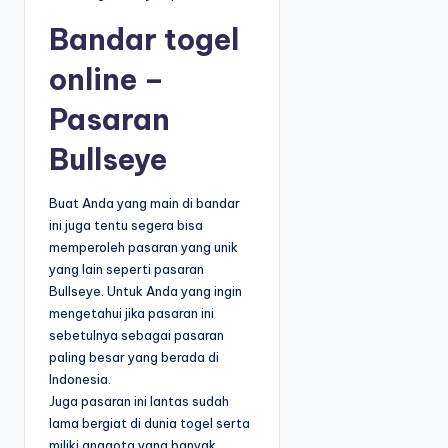
Bandar togel
online –
Pasaran
Bullseye
Buat Anda yang main di bandar
ini juga tentu segera bisa
memperoleh pasaran yang unik
yang lain seperti pasaran
Bullseye. Untuk Anda yang ingin
mengetahui jika pasaran ini
sebetulnya sebagai pasaran
paling besar yang berada di
Indonesia.
Juga pasaran ini lantas sudah
lama bergiat di dunia togel serta
miliki anggota yang banyak.