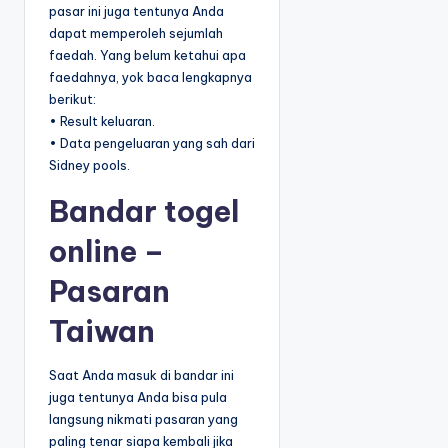
pasar ini juga tentunya Anda
dapat memperoleh sejumlah
faedah. Yang belum ketahui apa
faedahnya, yok baca lengkapnya
berikut:
• Result keluaran.
• Data pengeluaran yang sah dari
Sidney pools.
Bandar togel
online –
Pasaran
Taiwan
Saat Anda masuk di bandar ini
juga tentunya Anda bisa pula
langsung nikmati pasaran yang
paling tenar siapa kembali jika