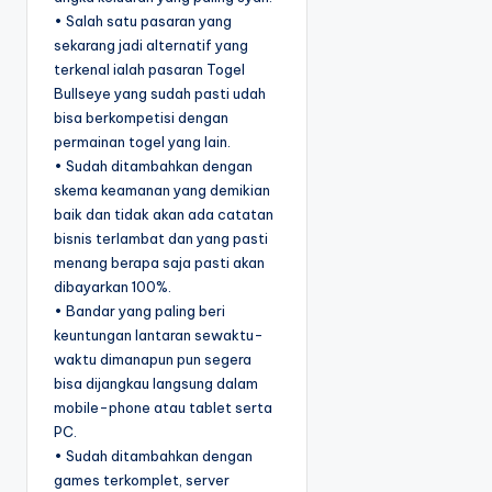
• Salah satu pasaran yang
sekarang jadi alternatif yang
terkenal ialah pasaran Togel
Bullseye yang sudah pasti udah
bisa berkompetisi dengan
permainan togel yang lain.
• Sudah ditambahkan dengan
skema keamanan yang demikian
baik dan tidak akan ada catatan
bisnis terlambat dan yang pasti
menang berapa saja pasti akan
dibayarkan 100%.
• Bandar yang paling beri
keuntungan lantaran sewaktu-
waktu dimanapun pun segera
bisa dijangkau langsung dalam
mobile-phone atau tablet serta
PC.
• Sudah ditambahkan dengan
games terkomplet, server