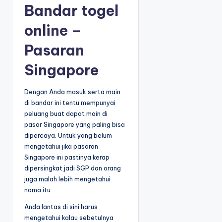
Bandar togel
online –
Pasaran
Singapore
Dengan Anda masuk serta main
di bandar ini tentu mempunyai
peluang buat dapat main di
pasar Singapore yang paling bisa
dipercaya. Untuk yang belum
mengetahui jika pasaran
Singapore ini pastinya kerap
dipersingkat jadi SGP dan orang
juga malah lebih mengetahui
nama itu.
Anda lantas di sini harus
mengetahui kalau sebetulnya