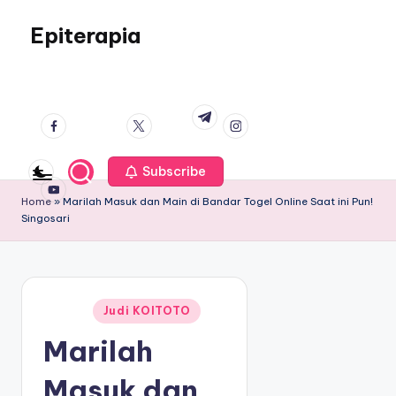
S
k
Epiterapia
i
R
p
a
facebook.co
twitter.co
instagram.co
t
t.me
h
m
m
m
o
a
c
s
youtube.co
o
i
m
Subscribe
n
a
t
Home
»
Marilah Masuk dan Main di Bandar Togel Online Saat ini Pun!
S
e
Singosari
u
n
k
t
s
e
s
Judi KOITOTO
Posted in
d
Marilah
a
l
Masuk dan
a