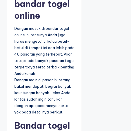
bandar togel
online
Dengan masuk di bandar togel
online ini tentunya Anda juga
harus mengetahui kalau betul-
betul di tempat ini ada lebih pada
40 pasaran yang terhebat. Akan
tetapi, ada banyak pasaran togel
terpercaya serta terbaik penting
Anda kenali.
Dengan main di pasar ini terang
bakal mendapati begitu banyak
keuntungan banyak. Jelas Anda
lantas sudah ingin tahu kan
dengan apa pasarannya serta
yok baca detailnya berikut:
Bandar togel