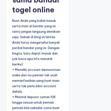
togel online
Buat Anda yang bakal masuk
serta main di bandar yang ini
tentu jangan langsung demikian
saja. Sebab di blog ini lantas
Anda harus mengetahui banyak
perihal bandar yang ini. Dengan
begitu, baru dapat masuk dan
yok baca apa info menarik
berikut:
• Memiliki account demonstrasi
maka dari itu pemain tak usah
memanfaatkan uang buat main
serta tak perlu bikin account
dahulu.
• Minimal deposit cuman 10K
hingga sesuai untuk pemain
pemula bila sekadar cuma buat