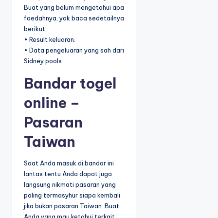
Buat yang belum mengetahui apa
faedahnya, yok baca sedetailnya
berikut:
• Result keluaran.
• Data pengeluaran yang sah dari
Sidney pools.
Bandar togel
online –
Pasaran
Taiwan
Saat Anda masuk di bandar ini
lantas tentu Anda dapat juga
langsung nikmati pasaran yang
paling termasyhur siapa kembali
jika bukan pasaran Taiwan. Buat
Anda yang mau ketahui terkait