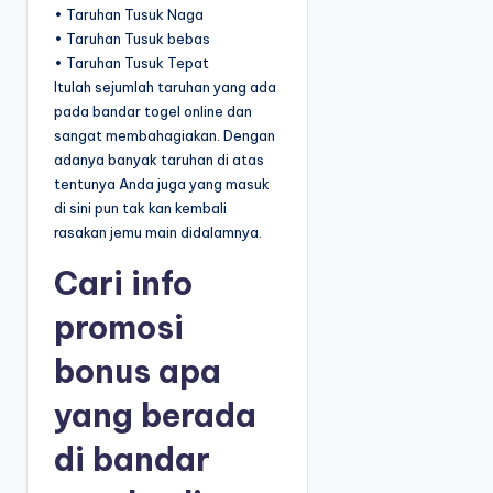
• Taruhan Tusuk Naga
• Taruhan Tusuk bebas
• Taruhan Tusuk Tepat
Itulah sejumlah taruhan yang ada
pada bandar togel online dan
sangat membahagiakan. Dengan
adanya banyak taruhan di atas
tentunya Anda juga yang masuk
di sini pun tak kan kembali
rasakan jemu main didalamnya.
Cari info
promosi
bonus apa
yang berada
di bandar