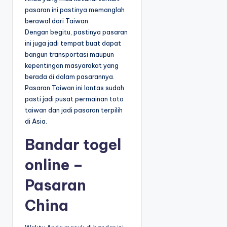
pasaran ini pastinya memanglah
berawal dari Taiwan.
Dengan begitu, pastinya pasaran
ini juga jadi tempat buat dapat
bangun transportasi maupun
kepentingan masyarakat yang
berada di dalam pasarannya.
Pasaran Taiwan ini lantas sudah
pasti jadi pusat permainan toto
taiwan dan jadi pasaran terpilih
di Asia.
Bandar togel
online –
Pasaran
China