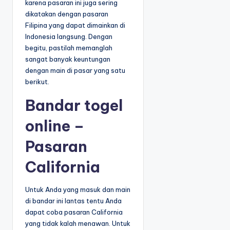
karena pasaran ini juga sering
dikatakan dengan pasaran
Filipina yang dapat dimainkan di
Indonesia langsung. Dengan
begitu, pastilah memanglah
sangat banyak keuntungan
dengan main di pasar yang satu
berikut.
Bandar togel
online –
Pasaran
California
Untuk Anda yang masuk dan main
di bandar ini lantas tentu Anda
dapat coba pasaran California
yang tidak kalah menawan. Untuk