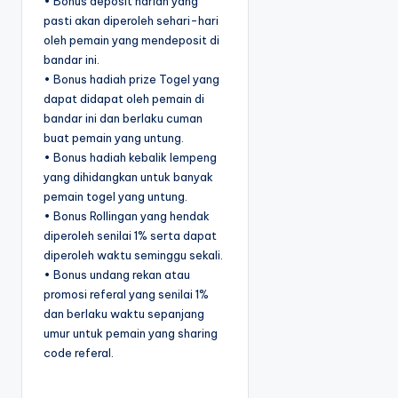
• Bonus deposit harian yang
pasti akan diperoleh sehari-hari
oleh pemain yang mendeposit di
bandar ini.
• Bonus hadiah prize Togel yang
dapat didapat oleh pemain di
bandar ini dan berlaku cuman
buat pemain yang untung.
• Bonus hadiah kebalik lempeng
yang dihidangkan untuk banyak
pemain togel yang untung.
• Bonus Rollingan yang hendak
diperoleh senilai 1% serta dapat
diperoleh waktu seminggu sekali.
• Bonus undang rekan atau
promosi referal yang senilai 1%
dan berlaku waktu sepanjang
umur untuk pemain yang sharing
code referal.