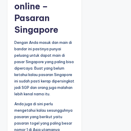
online –
Pasaran
Singapore
Dengan Anda masuk dan main di
bandar ini pastinya punyai
peluang untuk dapat main di
pasar Singapore yang paling bisa
dipercaya. Buat yang belum
ketahui kalau pasaran Singapore
ini sudah pasti kerap dipersingkat
jadi SGP dan orang juga malahan
lebih kenal nama itu.
Anda juga di sini perlu
mengetahui kalau sesungguhnya
pasaran yang berikut yaitu
pasaran togel yang paling besar
nomor 1 di Asia utamanya