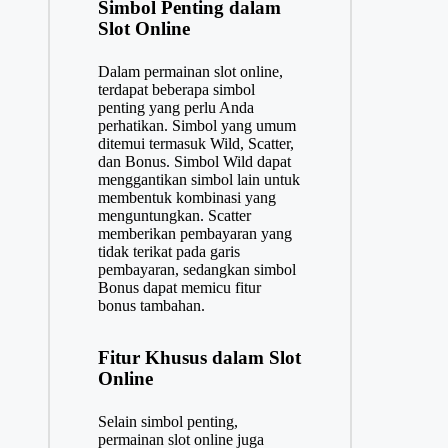
Simbol Penting dalam
Slot Online
Dalam permainan slot online,
terdapat beberapa simbol
penting yang perlu Anda
perhatikan. Simbol yang umum
ditemui termasuk Wild, Scatter,
dan Bonus. Simbol Wild dapat
menggantikan simbol lain untuk
membentuk kombinasi yang
menguntungkan. Scatter
memberikan pembayaran yang
tidak terikat pada garis
pembayaran, sedangkan simbol
Bonus dapat memicu fitur
bonus tambahan.
Fitur Khusus dalam Slot
Online
Selain simbol penting,
permainan slot online juga