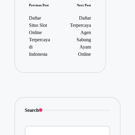
P
Previous Post
Next Post
o
Daftar
Daftar
s
Situs Slot
Terpercaya
t
Online
Agen
n
Terpercaya
Sabung
a
di
Ayam
v
Indonesia
Online
i
g
a
t
i
o
Search
n