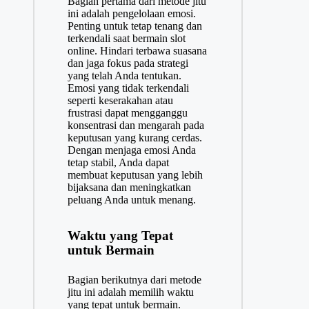
Bagian pertama dari metode jitu
ini adalah pengelolaan emosi.
Penting untuk tetap tenang dan
terkendali saat bermain slot
online. Hindari terbawa suasana
dan jaga fokus pada strategi
yang telah Anda tentukan.
Emosi yang tidak terkendali
seperti keserakahan atau
frustrasi dapat mengganggu
konsentrasi dan mengarah pada
keputusan yang kurang cerdas.
Dengan menjaga emosi Anda
tetap stabil, Anda dapat
membuat keputusan yang lebih
bijaksana dan meningkatkan
peluang Anda untuk menang.
Waktu yang Tepat
untuk Bermain
Bagian berikutnya dari metode
jitu ini adalah memilih waktu
yang tepat untuk bermain.