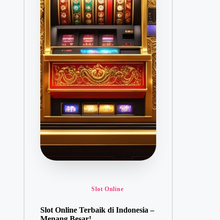
Posted in
Slot Online
Slot Online Terbaik di Indonesia –
Menang Besar!