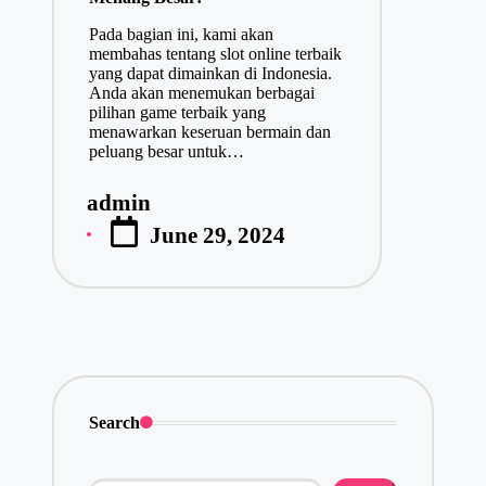
Pada bagian ini, kami akan
membahas tentang slot online terbaik
yang dapat dimainkan di Indonesia.
Anda akan menemukan berbagai
pilihan game terbaik yang
menawarkan keseruan bermain dan
peluang besar untuk…
admin
P
June 29, 2024
o
s
t
e
d
b
y
Search