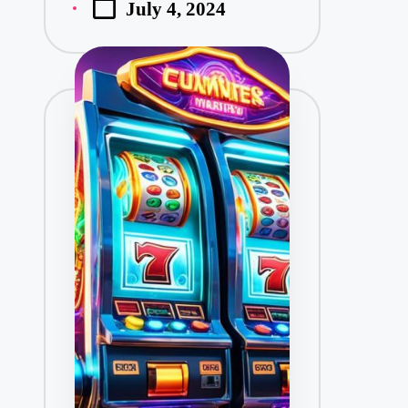
July 4, 2024
o
s
t
e
d
b
y