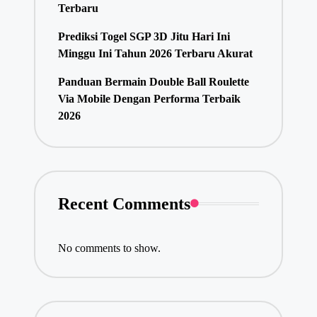
Terbaru
Prediksi Togel SGP 3D Jitu Hari Ini
Minggu Ini Tahun 2026 Terbaru Akurat
Panduan Bermain Double Ball Roulette
Via Mobile Dengan Performa Terbaik
2026
Recent Comments
No comments to show.