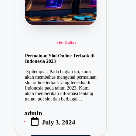
Posted in
Slot Online
Permainan Slot Online Terbaik di
Indonesia 2023
Epiterapia - Pada bagian ini, kami
akan membahas mengenai permainan
slot online terbaik yang tersedia di
Indonesia pada tahun 2023. Kami
akan memberikan informasi tentang
game judi slot dan berbagai…
admin
P
July 3, 2024
o
s