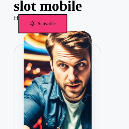
slot mobile
s
i
T
Home
»
slot mobile
o
Subscribe
g
e
l
O
n
l
i
n
e