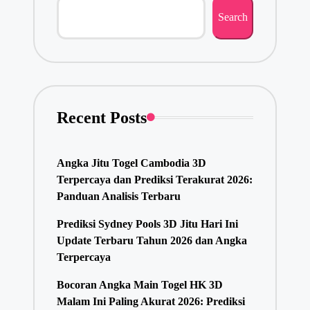
Search
Recent Posts
Angka Jitu Togel Cambodia 3D
Terpercaya dan Prediksi Terakurat 2026:
Panduan Analisis Terbaru
Prediksi Sydney Pools 3D Jitu Hari Ini
Update Terbaru Tahun 2026 dan Angka
Terpercaya
Bocoran Angka Main Togel HK 3D
Malam Ini Paling Akurat 2026: Prediksi