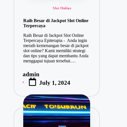
Posted in
Slot Online
Raih Besar di Jackpot Slot Online
Terpercaya
Raih Besar di Jackpot Slot Online
Terpercaya Epiterapia - Anda ingin
meraih kemenangan besar di jackpot
slot online? Kami memiliki strategi
dan tips yang dapat membantu Anda
menggapai tujuan tersebut.…
admin
P
July 1, 2024
o
s
t
e
d
b
y