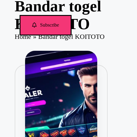
Bandar togel
s
i
T
KOITOTO
o
Subscribe
g
e
Home
»
Bandar togel KOITOTO
l
O
n
l
i
n
e