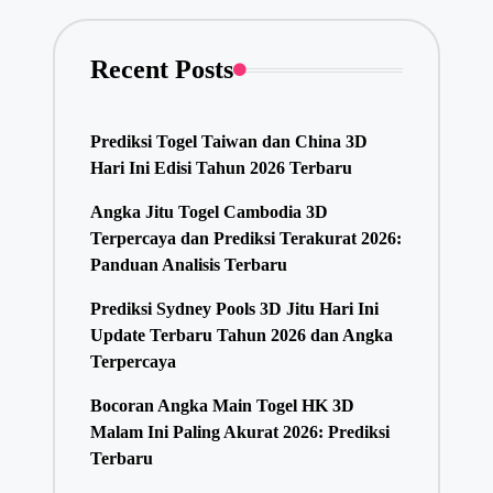
Recent Posts
Prediksi Togel Taiwan dan China 3D
Hari Ini Edisi Tahun 2026 Terbaru
Angka Jitu Togel Cambodia 3D
Terpercaya dan Prediksi Terakurat 2026:
Panduan Analisis Terbaru
Prediksi Sydney Pools 3D Jitu Hari Ini
Update Terbaru Tahun 2026 dan Angka
Terpercaya
Bocoran Angka Main Togel HK 3D
Malam Ini Paling Akurat 2026: Prediksi
Terbaru