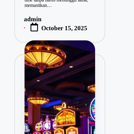
memastikan…
admin
P
October 15, 2025
o
s
t
e
d
b
y