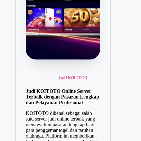
Posted in
Judi KOITOTO
Judi KOITOTO Online Server
Terbaik dengan Pasaran Lengkap
dan Pelayanan Profesional
KOITOTO dikenal sebagai salah
satu server judi online terbaik yang
menawarkan pasaran lengkap bagi
para penggemar togel dan taruhan
olahraga. Platform ini memberikan