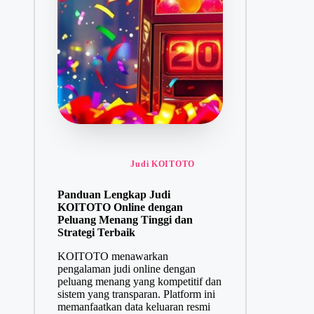
Posted in
Judi KOITOTO
Panduan Lengkap Judi
KOITOTO Online dengan
Peluang Menang Tinggi dan
Strategi Terbaik
KOITOTO menawarkan
pengalaman judi online dengan
peluang menang yang kompetitif dan
sistem yang transparan. Platform ini
memanfaatkan data keluaran resmi