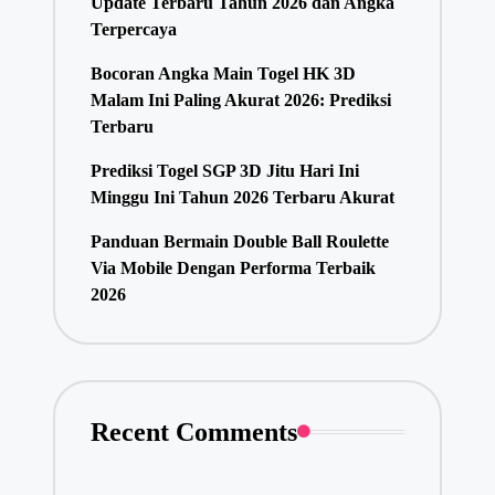
Update Terbaru Tahun 2026 dan Angka
Terpercaya
Bocoran Angka Main Togel HK 3D
Malam Ini Paling Akurat 2026: Prediksi
Terbaru
Prediksi Togel SGP 3D Jitu Hari Ini
Minggu Ini Tahun 2026 Terbaru Akurat
Panduan Bermain Double Ball Roulette
Via Mobile Dengan Performa Terbaik
2026
Recent Comments