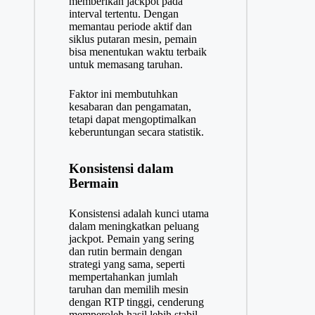
memberikan jackpot pada
interval tertentu. Dengan
memantau periode aktif dan
siklus putaran mesin, pemain
bisa menentukan waktu terbaik
untuk memasang taruhan.
Faktor ini membutuhkan
kesabaran dan pengamatan,
tetapi dapat mengoptimalkan
keberuntungan secara statistik.
Konsistensi dalam
Bermain
Konsistensi adalah kunci utama
dalam meningkatkan peluang
jackpot. Pemain yang sering
dan rutin bermain dengan
strategi yang sama, seperti
mempertahankan jumlah
taruhan dan memilih mesin
dengan RTP tinggi, cenderung
memperoleh hasil lebih stabil.