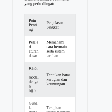
yang perlu diingat:
Poin
Penjelasan
Penti
Singkat
ng
Pelaja
Memahami
ri
cara bermain
aturan
serta sistem
dasar
taruhan
Kelol
a
Tentukan batas
modal
kerugian dan
denga
keuntungan
n
bijak
Guna
kan
Terapkan