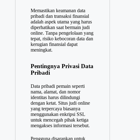
Memastikan keamanan data
pribadi dan transaksi finansial
adalah aspek utama yang harus
diperhatikan saat bermain judi
online. Tanpa pengelolaan yang
tepat, risiko kebocoran data dan
kerugian finansial dapat
meningkat.
Pentingnya Privasi Data
Pribadi
Data pribadi pemain seperti
nama, alamat, dan nomor
identitas harus dilindungi
dengan ketat. Situs judi online
yang terpercaya biasanya
menggunakan enkripsi SSL
untuk mencegah pihak ketiga
mengakses informasi tersebut.
Pengguna disarankan untuk