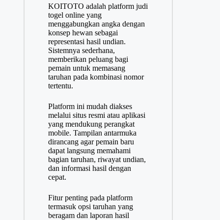
KOITOTO adalah platform judi
togel online yang
menggabungkan angka dengan
konsep hewan sebagai
representasi hasil undian.
Sistemnya sederhana,
memberikan peluang bagi
pemain untuk memasang
taruhan pada kombinasi nomor
tertentu.
Platform ini mudah diakses
melalui situs resmi atau aplikasi
yang mendukung perangkat
mobile. Tampilan antarmuka
dirancang agar pemain baru
dapat langsung memahami
bagian taruhan, riwayat undian,
dan informasi hasil dengan
cepat.
Fitur penting pada platform
termasuk opsi taruhan yang
beragam dan laporan hasil