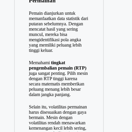
Permainan
Pemain dianjurkan untuk
memanfaatkan data statistik dari
putaran sebelumnya. Dengan
mencatat hasil yang sering
muncul, mereka bisa
mengidentifikasi pola angka
yang memiliki peluang lebih
tinggi keluar.
Memahami
tingkat
pengembalian pemain (RTP)
juga sangat penting. Pilih mesin
dengan RTP tinggi karena
secara matematis memberikan
peluang menang lebih besar
dalam jangka panjang.
Selain itu, volatilitas permainan
harus disesuaikan dengan gaya
bermain. Mesin dengan
volatilitas rendah menawarkan
kemenangan kecil lebih sering,