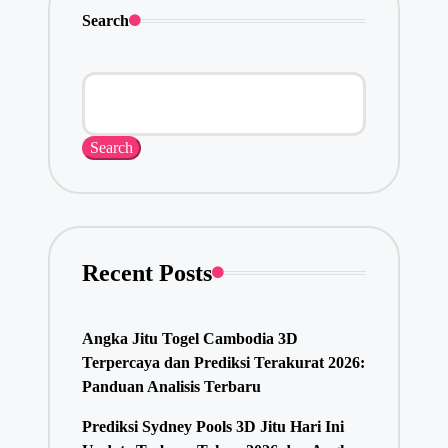
Search
Search
Recent Posts
Angka Jitu Togel Cambodia 3D
Terpercaya dan Prediksi Terakurat 2026:
Panduan Analisis Terbaru
Prediksi Sydney Pools 3D Jitu Hari Ini