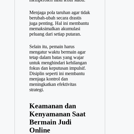
Menjaga pola taruhan agar tidak
berubah-ubah secara drastis
juga penting. Hal ini membantu
memaksimalkan akumulasi
peluang dari setiap putaran.
Selain itu, pemain harus
mengatur waktu bermain agar
tetap dalam batas yang wajar
untuk menghindari kehilangan
fokus dan keputusan impulsif.
Disiplin seperti ini membantu
menjaga kontrol dan
meningkatkan efektivitas
strategi.
Keamanan dan
Kenyamanan Saat
Bermain Judi
Online