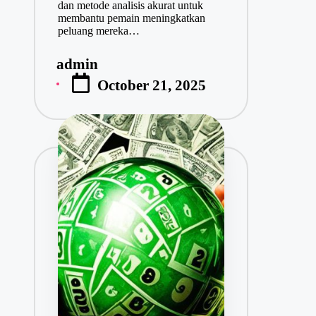
dan metode analisis akurat untuk
membantu pemain meningkatkan
peluang mereka…
admin
P
October 21, 2025
o
s
t
e
d
b
y