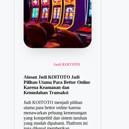
Posted in
Judi KOITOTO
Alasan Judi KOITOTO Jadi
Pilihan Utama Para Bettor Online
Karena Keamanan dan
Kemudahan Transaksi
Judi KOITOTO menjadi pilihan
utama para bettor online karena
menawarkan peluang kemenangan
yang kompetitif dan sistem taruhan
yang mudah dipahami. Platform ini
juga dikenal memberikan