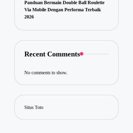
Panduan Bermain Double Ball Roulette
Via Mobile Dengan Performa Terbaik
2026
Recent Comments
No comments to show.
Situs Toto