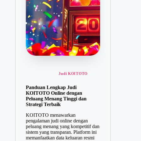
Posted in
Judi KOITOTO
Panduan Lengkap Judi
KOITOTO Online dengan
Peluang Menang Tinggi dan
Strategi Terbaik
KOITOTO menawarkan
pengalaman judi online dengan
peluang menang yang kompetitif dan
sistem yang transparan. Platform ini
memanfaatkan data keluaran resmi