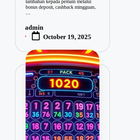
tambahan kepada pemain melalui
bonus deposit, cashback mingguan,
…
admin
P
October 19, 2025
o
s
t
e
d
b
y