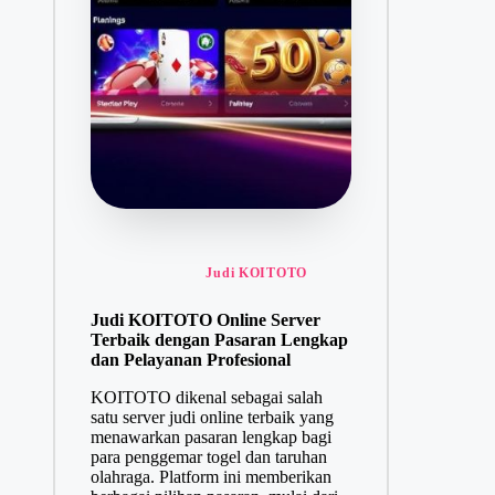
Posted in
Judi KOITOTO
Judi KOITOTO Online Server
Terbaik dengan Pasaran Lengkap
dan Pelayanan Profesional
KOITOTO dikenal sebagai salah
satu server judi online terbaik yang
menawarkan pasaran lengkap bagi
para penggemar togel dan taruhan
olahraga. Platform ini memberikan