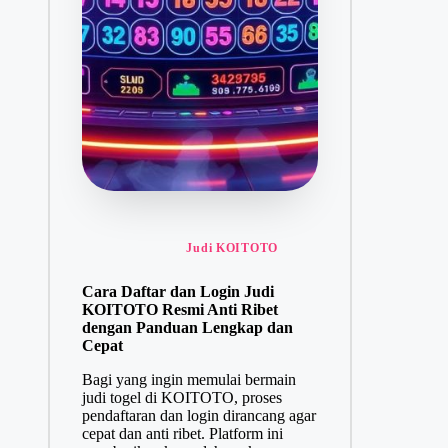
Posted in
Judi KOITOTO
Cara Daftar dan Login Judi
KOITOTO Resmi Anti Ribet
dengan Panduan Lengkap dan
Cepat
Bagi yang ingin memulai bermain
judi togel di KOITOTO, proses
pendaftaran dan login dirancang agar
cepat dan anti ribet. Platform ini