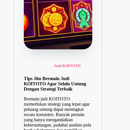
Posted in
Judi KOITOTO
Tips Jitu Bermain Judi
KOITOTO Agar Selalu Untung
Dengan Strategi Terbaik
Bermain judi KOITOTO
memerlukan strategi yang tepat agar
peluang untung dapat meningkat
secara konsisten. Banyak pemain
yang hanya mengandalkan
keberuntungan, padahal analisis pola