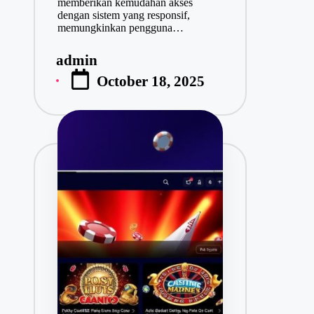
memberikan kemudahan akses
dengan sistem yang responsif,
memungkinkan pengguna…
admin
P
October 18, 2025
o
s
t
e
d
b
y