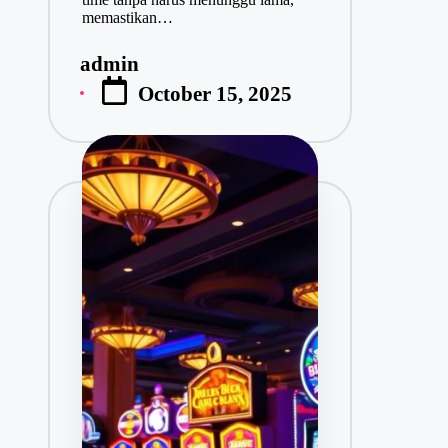
memastikan…
admin
P
October 15, 2025
o
s
t
e
d
b
y