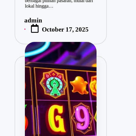
berbagai pilihan pasaran, mulai dari
lokal hingga…
admin
P
October 17, 2025
o
s
t
e
d
b
y