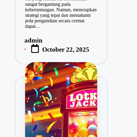
sangat bergantung pada
keberuntungan. Namun, menerapkan
strategi yang tepat dan memahami
pola pengundian secara cermat
dapat…
admin
P
October 22, 2025
o
s
t
e
d
b
y