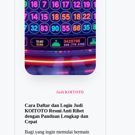
Posted in
Judi KOITOTO
Cara Daftar dan Login Judi
KOITOTO Resmi Anti Ribet
dengan Panduan Lengkap dan
Cepat
Bagi yang ingin memulai bermain