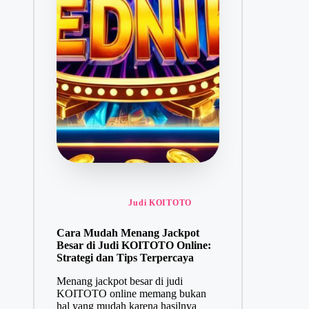
Posted in
Judi KOITOTO
Cara Mudah Menang Jackpot
Besar di Judi KOITOTO Online:
Strategi dan Tips Terpercaya
Menang jackpot besar di judi
KOITOTO online memang bukan
hal yang mudah karena hasilnya