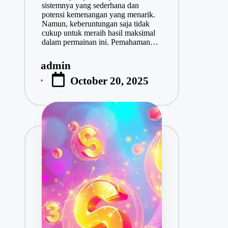
sistemnya yang sederhana dan
potensi kemenangan yang menarik.
Namun, keberuntungan saja tidak
cukup untuk meraih hasil maksimal
dalam permainan ini. Pemahaman…
admin
P
October 20, 2025
o
s
t
e
d
b
y