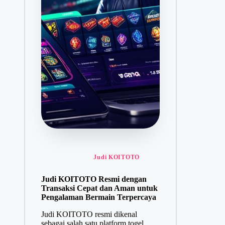
Posted in
Judi KOITOTO
Judi KOITOTO Resmi dengan
Transaksi Cepat dan Aman untuk
Pengalaman Bermain Terpercaya
Judi KOITOTO resmi dikenal
sebagai salah satu platform togel