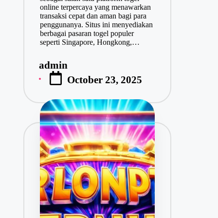
online terpercaya yang menawarkan
transaksi cepat dan aman bagi para
penggunanya. Situs ini menyediakan
berbagai pasaran togel populer
seperti Singapore, Hongkong,…
admin
P
October 23, 2025
o
s
t
e
d
b
y