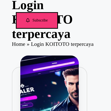
Login
s
i
T
KOITOTO
o
Subscribe
g
e
terpercaya
l
O
n
Home
»
Login KOITOTO terpercaya
l
i
n
e