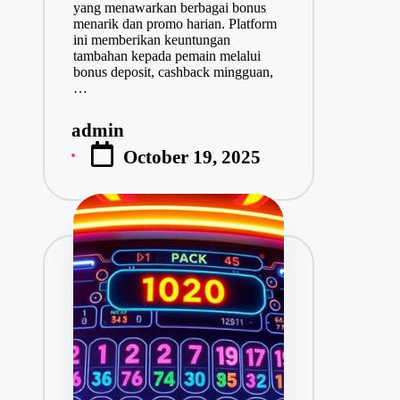
yang menawarkan berbagai bonus
menarik dan promo harian. Platform
ini memberikan keuntungan
tambahan kepada pemain melalui
bonus deposit, cashback mingguan,
…
admin
P
October 19, 2025
o
s
t
e
d
b
y