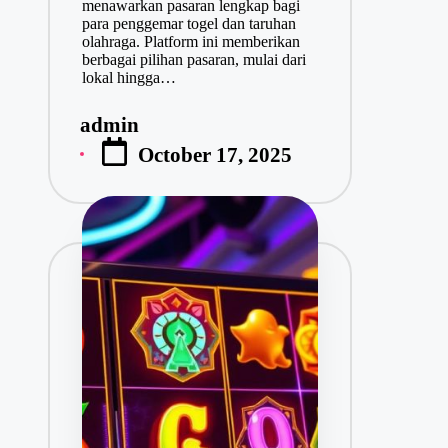
menawarkan pasaran lengkap bagi
para penggemar togel dan taruhan
olahraga. Platform ini memberikan
berbagai pilihan pasaran, mulai dari
lokal hingga…
admin
P
October 17, 2025
o
s
t
e
d
b
y