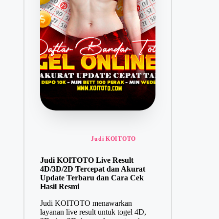
Posted in
Judi KOITOTO
Judi KOITOTO Live Result
4D/3D/2D Tercepat dan Akurat
Update Terbaru dan Cara Cek
Hasil Resmi
Judi KOITOTO menawarkan
layanan live result untuk togel 4D,