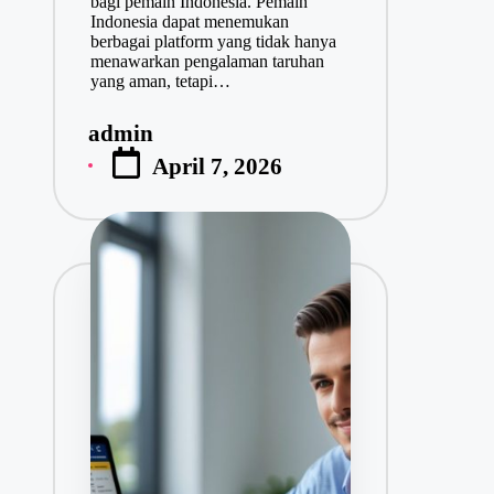
bagi pemain Indonesia. Pemain
Indonesia dapat menemukan
berbagai platform yang tidak hanya
menawarkan pengalaman taruhan
yang aman, tetapi…
admin
P
April 7, 2026
o
s
t
e
d
b
y