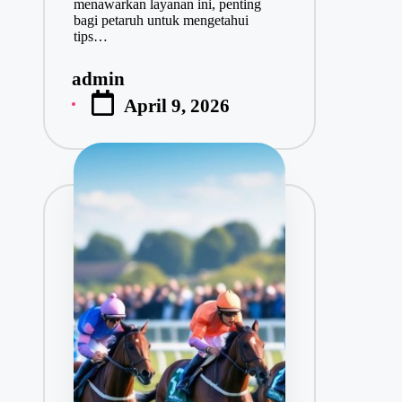
menawarkan layanan ini, penting
bagi petaruh untuk mengetahui
tips…
admin
P
April 9, 2026
o
s
t
e
d
b
y