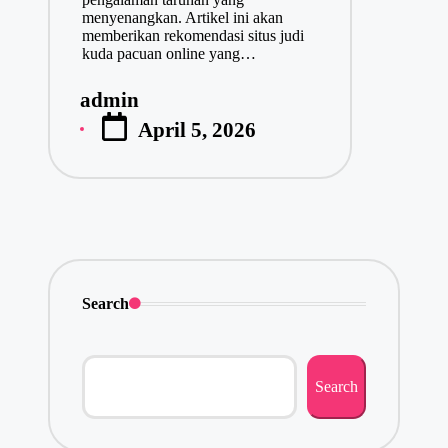
menyenangkan. Artikel ini akan
memberikan rekomendasi situs judi
kuda pacuan online yang…
admin
P
April 5, 2026
o
s
t
e
d
b
y
Search
Search