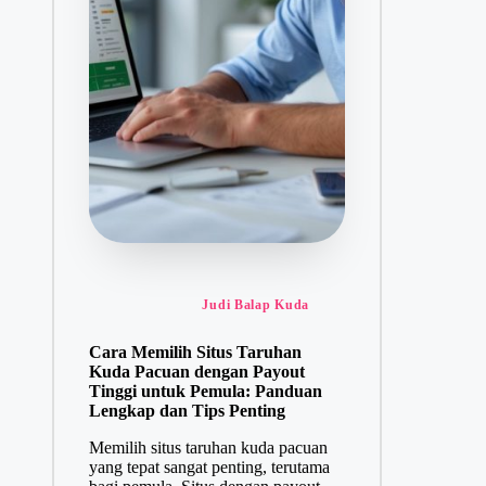
Posted in
Judi Balap Kuda
Cara Memilih Situs Taruhan
Kuda Pacuan dengan Payout
Tinggi untuk Pemula: Panduan
Lengkap dan Tips Penting
Memilih situs taruhan kuda pacuan
yang tepat sangat penting, terutama