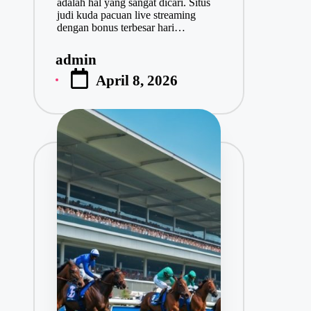
adalah hal yang sangat dicari. Situs
judi kuda pacuan live streaming
dengan bonus terbesar hari…
admin
P
April 8, 2026
o
s
t
e
d
b
y