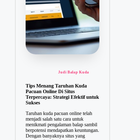
Posted in
Judi Balap Kuda
Tips Menang Taruhan Kuda
Pacuan Online Di Situs
Terpercaya: Strategi Efektif untuk
Sukses
Taruhan kuda pacuan online telah
menjadi salah satu cara untuk
menikmati pengalaman balap sambil
berpotensi mendapatkan keuntungan.
Dengan banyaknya situs yang