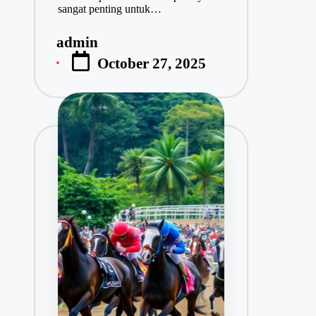
sangat penting untuk…
admin
P
October 27, 2025
o
s
t
e
d
b
y