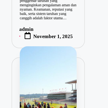
penggemar taruhan yang
menginginkan pengalaman aman dan
nyaman. Keamanan, reputasi yang
baik, serta sistem taruhan yang
canggih adalah faktor utama…
admin
P
November 1, 2025
o
s
t
e
d
b
y