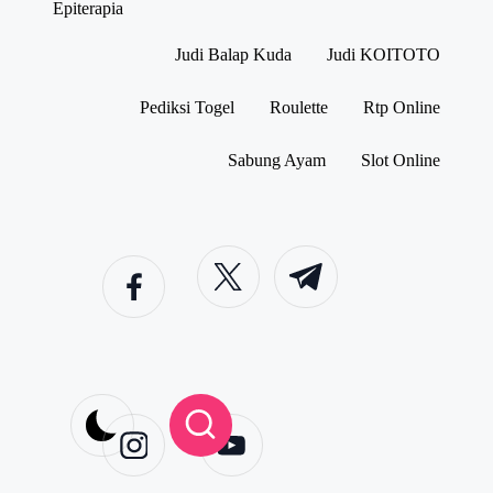
S
Epiterapia
k
R
i
Judi Balap Kuda
Judi KOITOTO
a
p
h
t
a
o
Pediksi Togel
Roulette
Rtp Online
s
c
i
o
a
Sabung Ayam
Slot Online
n
S
t
u
e
k
facebook.co
n
twitter.com
t.me
s
m
t
e
s
d
a
l
a
m
instagram.co
youtube.co
P
m
m
r
e
d
i
k