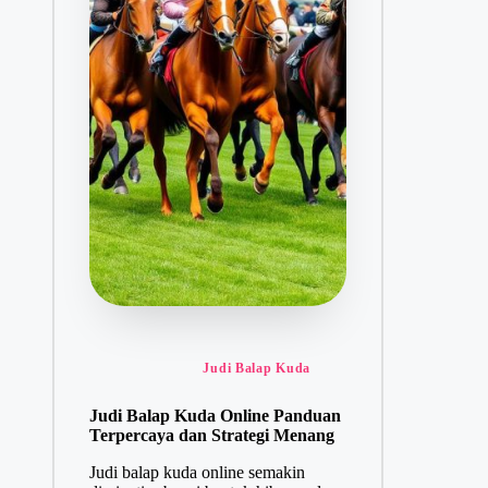
Posted in
Judi Balap Kuda
Judi Balap Kuda Online Panduan
Terpercaya dan Strategi Menang
Judi balap kuda online semakin