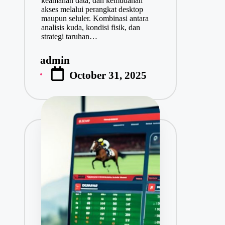
keamanan data, dan kemudahan
akses melalui perangkat desktop
maupun seluler. Kombinasi antara
analisis kuda, kondisi fisik, dan
strategi taruhan…
admin
P
October 31, 2025
o
s
t
e
d
b
y