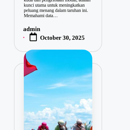
kunci utama untuk meningkatkan
peluang menang dalam taruhan ini.
Memahami data…
admin
P
October 30, 2025
o
s
t
e
d
b
y