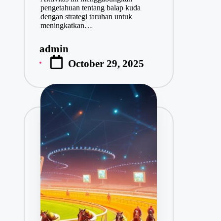
pengetahuan tentang balap kuda
dengan strategi taruhan untuk
meningkatkan…
admin
P
October 29, 2025
o
s
t
e
d
b
y