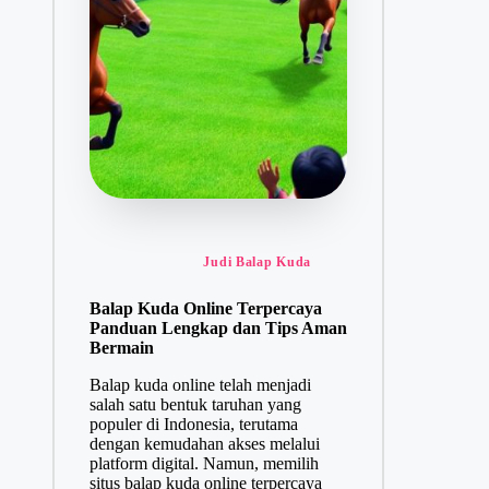
Posted in
Judi Balap Kuda
Balap Kuda Online Terpercaya
Panduan Lengkap dan Tips Aman
Bermain
Balap kuda online telah menjadi
salah satu bentuk taruhan yang
populer di Indonesia, terutama
dengan kemudahan akses melalui
platform digital. Namun, memilih
situs balap kuda online terpercaya