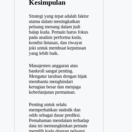
Kesimpulan
Strategi yang tepat adalah faktor
utama dalam meningkatkan
peluang menang dalam judi
balap kuda. Pemain harus fokus
pada analisis performa kuda,
kondisi lintasan, dan riwayat
joki untuk membuat keputusan
yang lebih baik.
Manajemen anggaran atau
bankroll sangat penting.
Mengatur taruhan dengan bijak
membantu menghindari
kerugian besar dan menjaga
keberlanjutan permainan.
Penting untuk selalu
memperhatikan statistik dan
odds sebagai dasar prediksi.
Pemahaman mendalam terhadap
data ini memungkinkan pemain
memilih kuda dengan peluang