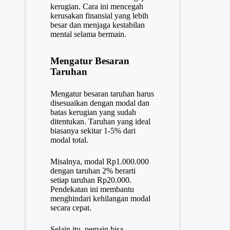
kerugian. Cara ini mencegah
kerusakan finansial yang lebih
besar dan menjaga kestabilan
mental selama bermain.
Mengatur Besaran
Taruhan
Mengatur besaran taruhan harus
disesuaikan dengan modal dan
batas kerugian yang sudah
ditentukan. Taruhan yang ideal
biasanya sekitar 1-5% dari
modal total.
Misalnya, modal Rp1.000.000
dengan taruhan 2% berarti
setiap taruhan Rp20.000.
Pendekatan ini membantu
menghindari kehilangan modal
secara cepat.
Selain itu, pemain bisa