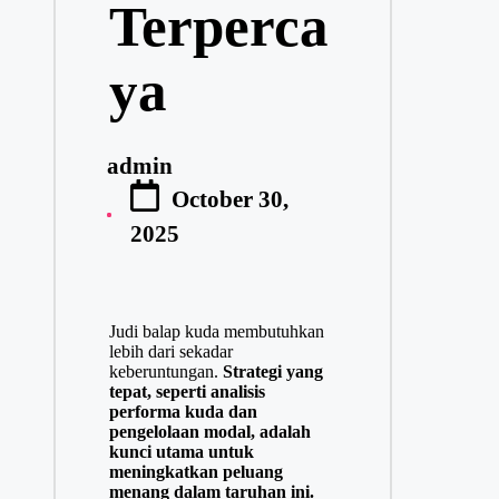
Terperca
ya
admin
P
October 30,
o
s
2025
t
e
d
Judi balap kuda membutuhkan
b
lebih dari sekadar
y
keberuntungan.
Strategi yang
tepat, seperti analisis
performa kuda dan
pengelolaan modal, adalah
kunci utama untuk
meningkatkan peluang
menang dalam taruhan ini.