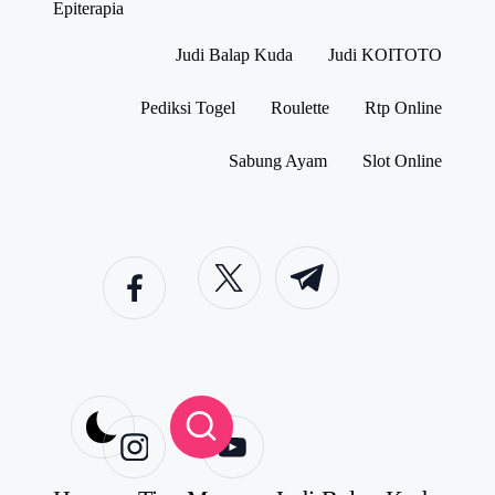
S
Epiterapia
k
R
i
Judi Balap Kuda
Judi KOITOTO
a
p
h
t
a
o
Pediksi Togel
Roulette
Rtp Online
s
c
i
o
a
Sabung Ayam
Slot Online
n
S
t
u
e
k
facebook.co
n
twitter.com
t.me
s
m
t
e
s
d
a
l
a
m
instagram.co
youtube.co
P
m
m
r
e
d
i
k