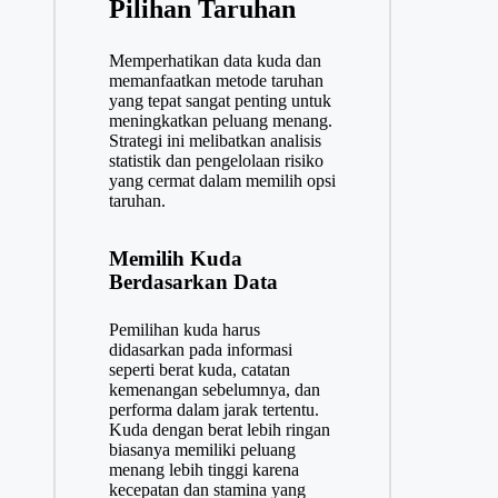
Pilihan Taruhan
Memperhatikan data kuda dan
memanfaatkan metode taruhan
yang tepat sangat penting untuk
meningkatkan peluang menang.
Strategi ini melibatkan analisis
statistik dan pengelolaan risiko
yang cermat dalam memilih opsi
taruhan.
Memilih Kuda
Berdasarkan Data
Pemilihan kuda harus
didasarkan pada informasi
seperti berat kuda, catatan
kemenangan sebelumnya, dan
performa dalam jarak tertentu.
Kuda dengan berat lebih ringan
biasanya memiliki peluang
menang lebih tinggi karena
kecepatan dan stamina yang