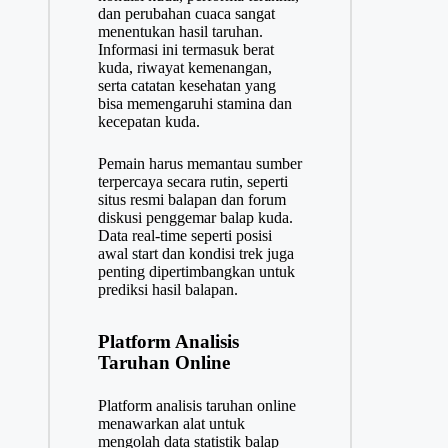
dan perubahan cuaca sangat
menentukan hasil taruhan.
Informasi ini termasuk berat
kuda, riwayat kemenangan,
serta catatan kesehatan yang
bisa memengaruhi stamina dan
kecepatan kuda.
Pemain harus memantau sumber
terpercaya secara rutin, seperti
situs resmi balapan dan forum
diskusi penggemar balap kuda.
Data real-time seperti posisi
awal start dan kondisi trek juga
penting dipertimbangkan untuk
prediksi hasil balapan.
Platform Analisis
Taruhan Online
Platform analisis taruhan online
menawarkan alat untuk
mengolah data statistik balap