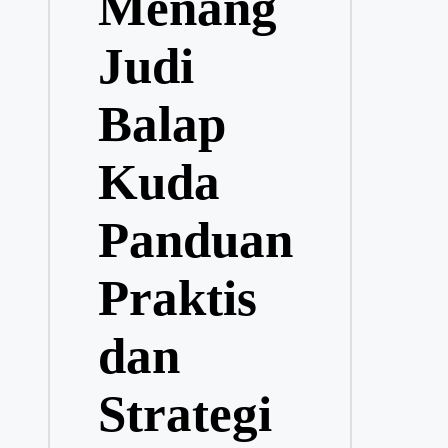
Menang
Judi
Balap
Kuda
Panduan
Praktis
dan
Strategi