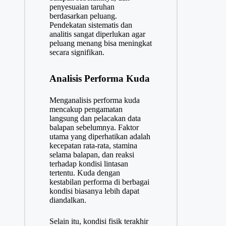
penyesuaian taruhan
berdasarkan peluang.
Pendekatan sistematis dan
analitis sangat diperlukan agar
peluang menang bisa meningkat
secara signifikan.
Analisis Performa Kuda
Menganalisis performa kuda
mencakup pengamatan
langsung dan pelacakan data
balapan sebelumnya. Faktor
utama yang diperhatikan adalah
kecepatan rata-rata, stamina
selama balapan, dan reaksi
terhadap kondisi lintasan
tertentu. Kuda dengan
kestabilan performa di berbagai
kondisi biasanya lebih dapat
diandalkan.
Selain itu, kondisi fisik terakhir