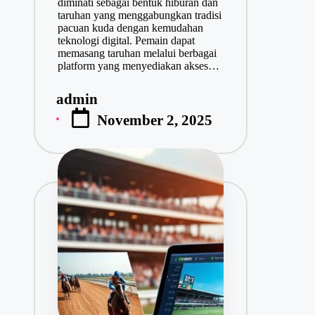
diminati sebagai bentuk hiburan dan
taruhan yang menggabungkan tradisi
pacuan kuda dengan kemudahan
teknologi digital. Pemain dapat
memasang taruhan melalui berbagai
platform yang menyediakan akses…
admin
P
November 2, 2025
o
s
t
e
d
b
y