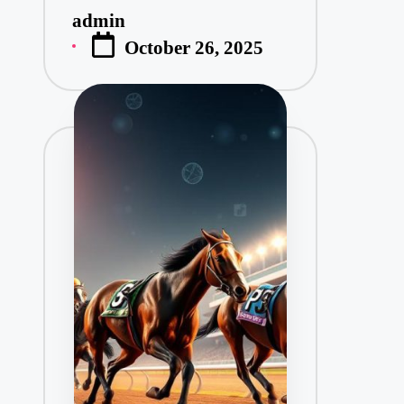
admin
P
October 26, 2025
o
s
t
e
d
b
y