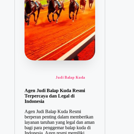
Posted in
Judi Balap Kuda
Agen Judi Balap Kuda Resmi
Terpercaya dan Legal di
Indonesia
Agen Judi Balap Kuda Resmi
berperan penting dalam memberikan
layanan taruhan yang legal dan aman
bagi para penggemar balap kuda di
Indonesia. Agen resmi memiliki