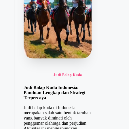
Posted in
Judi Balap Kuda
Judi Balap Kuda Indonesia:
Panduan Lengkap dan Strategi
Terpercaya
Judi balap kuda di Indonesia
merupakan salah satu bentuk taruhan
yang banyak diminati oleh
penggemar olahraga dan perjudian.
Aktivitas ini menggabungkan