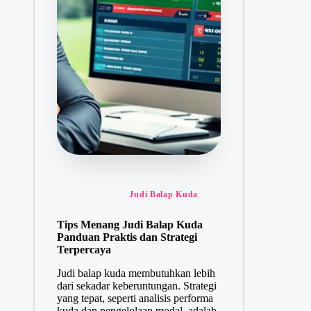
Posted in
Judi Balap Kuda
Tips Menang Judi Balap Kuda
Panduan Praktis dan Strategi
Terpercaya
Judi balap kuda membutuhkan lebih
dari sekadar keberuntungan. Strategi
yang tepat, seperti analisis performa
kuda dan pengelolaan modal, adalah