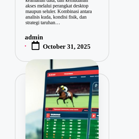
keamanan data, dan kemudahan
akses melalui perangkat desktop
maupun seluler. Kombinasi antara
analisis kuda, kondisi fisik, dan
strategi taruhan…
admin
P
October 31, 2025
o
s
t
e
d
b
y