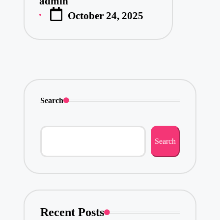
admin
P
October 24, 2025
o
s
t
e
d
b
y
Search
Search
Recent Posts