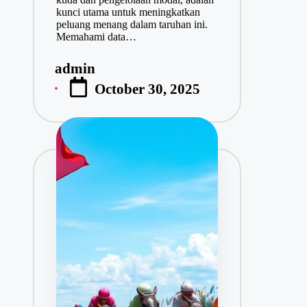
kunci utama untuk meningkatkan
peluang menang dalam taruhan ini.
Memahami data…
admin
P
October 30, 2025
o
s
t
e
d
b
y