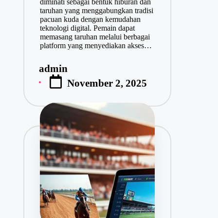
diminati sebagai bentuk hiburan dan
taruhan yang menggabungkan tradisi
pacuan kuda dengan kemudahan
teknologi digital. Pemain dapat
memasang taruhan melalui berbagai
platform yang menyediakan akses…
admin
P
November 2, 2025
o
s
t
e
d
b
y