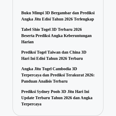
Buku Mimpi 3D Bergambar dan Prediksi
Angka Jitu Edisi Tahun 2026 Terlengkap
Tabel Shio Togel 3D Terbaru 2026
Beserta Prediksi Angka Keberuntungan
Harian
Prediksi Togel Taiwan dan China 3D
Hari Ini Edisi Tahun 2026 Terbaru
Angka Jitu Togel Cambodia 3D
Terpercaya dan Prediksi Terakurat 2026:
Panduan Analisis Terbaru
Prediksi Sydney Pools 3D Jitu Hari Ini
Update Terbaru Tahun 2026 dan Angka
Terpercaya