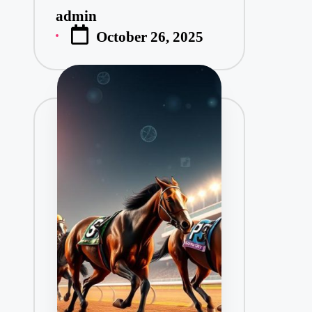
admin
P
October 26, 2025
o
s
t
e
d
b
y