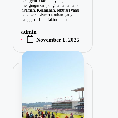
penggemar taruhan yang
menginginkan pengalaman aman dan
nyaman. Keamanan, reputasi yang
baik, serta sistem taruhan yang
canggih adalah faktor utama…
admin
P
November 1, 2025
o
s
t
e
d
b
y