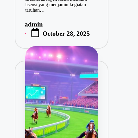
lisensi yang menjamin kegiatan
taruhan…
admin
P
October 28, 2025
o
s
t
e
d
b
y