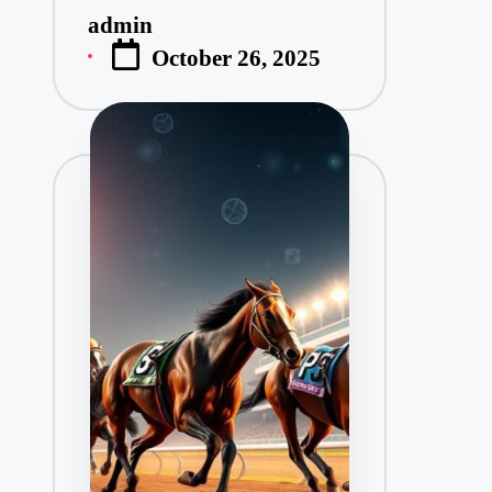
admin
P
October 26, 2025
o
s
t
e
d
b
y