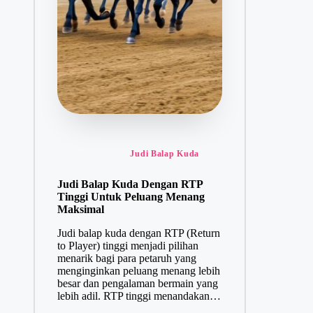
Posted in
Judi Balap Kuda
Judi Balap Kuda Dengan RTP
Tinggi Untuk Peluang Menang
Maksimal
Judi balap kuda dengan RTP (Return
to Player) tinggi menjadi pilihan
menarik bagi para petaruh yang
menginginkan peluang menang lebih
besar dan pengalaman bermain yang
lebih adil. RTP tinggi menandakan…