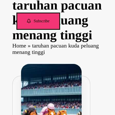
taruhan pacuan
s
i
T
kuda peluang
o
Subscribe
g
e
menang tinggi
l
O
n
Home
»
taruhan pacuan kuda peluang
l
i
menang tinggi
n
e