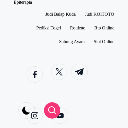
S
Epiterapia
k
R
i
Judi Balap Kuda
Judi KOITOTO
a
p
h
t
a
o
Pediksi Togel
Roulette
Rtp Online
s
c
i
o
a
Sabung Ayam
Slot Online
n
S
t
u
e
k
facebook.co
n
twitter.com
t.me
s
m
t
e
s
d
a
l
a
m
instagram.co
youtube.co
P
m
m
r
e
d
i
k