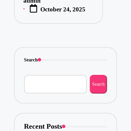
admin
P
October 24, 2025
o
s
t
e
d
b
y
Search
Search
Recent Posts