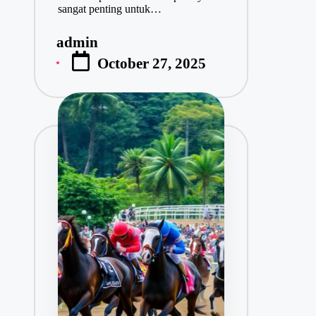
sangat penting untuk…
admin
P
October 27, 2025
o
s
t
e
d
b
y