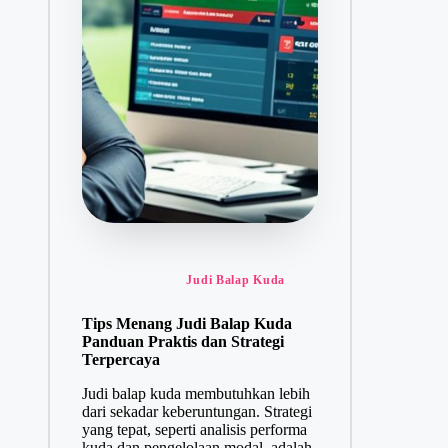
Posted in
Judi Balap Kuda
Tips Menang Judi Balap Kuda
Panduan Praktis dan Strategi
Terpercaya
Judi balap kuda membutuhkan lebih
dari sekadar keberuntungan. Strategi
yang tepat, seperti analisis performa
kuda dan pengelolaan modal, adalah