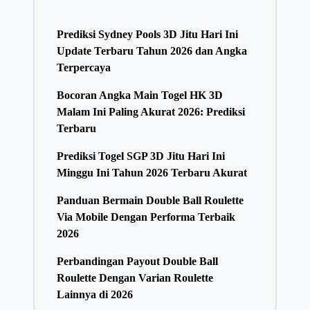
Prediksi Sydney Pools 3D Jitu Hari Ini
Update Terbaru Tahun 2026 dan Angka
Terpercaya
Bocoran Angka Main Togel HK 3D
Malam Ini Paling Akurat 2026: Prediksi
Terbaru
Prediksi Togel SGP 3D Jitu Hari Ini
Minggu Ini Tahun 2026 Terbaru Akurat
Panduan Bermain Double Ball Roulette
Via Mobile Dengan Performa Terbaik
2026
Perbandingan Payout Double Ball
Roulette Dengan Varian Roulette
Lainnya di 2026