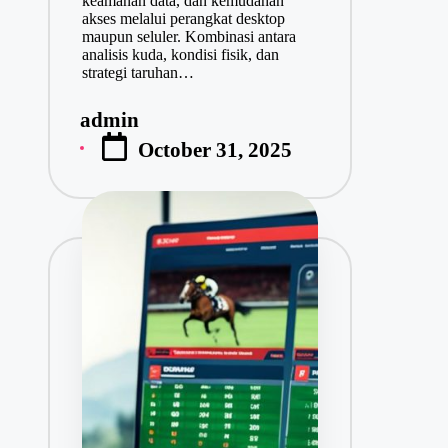
keamanan data, dan kemudahan
akses melalui perangkat desktop
maupun seluler. Kombinasi antara
analisis kuda, kondisi fisik, dan
strategi taruhan…
admin
P
October 31, 2025
o
s
t
e
d
b
y