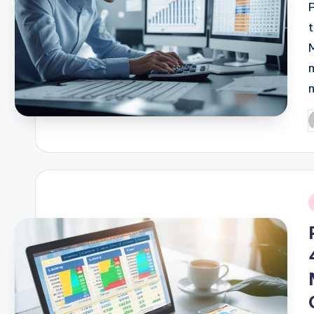
P
b
i