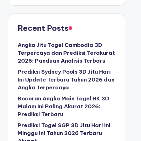
Recent Posts
Angka Jitu Togel Cambodia 3D
Terpercaya dan Prediksi Terakurat
2026: Panduan Analisis Terbaru
Prediksi Sydney Pools 3D Jitu Hari
Ini Update Terbaru Tahun 2026 dan
Angka Terpercaya
Bocoran Angka Main Togel HK 3D
Malam Ini Paling Akurat 2026:
Prediksi Terbaru
Prediksi Togel SGP 3D Jitu Hari Ini
Minggu Ini Tahun 2026 Terbaru