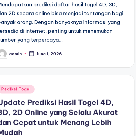
Mendapatkan prediksi daftar hasil togel 4D, 3D,
dan 2D secara online bisa menjadi tantangan bagi
banyak orang. Dengan banyaknya informasi yang
tersedia di internet, penting untuk menemukan
sumber yang terpercaya…
admin
June 1, 2026
osted
y
Posted
Pediksi Togel
n
Update Prediksi Hasil Togel 4D,
3D, 2D Online yang Selalu Akurat
dan Cepat untuk Menang Lebih
Mudah