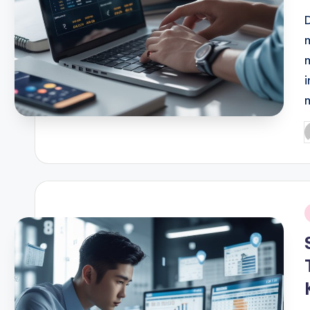
P
b
i