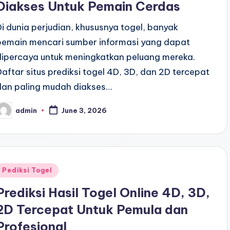
Diakses Untuk Pemain Cerdas
Di dunia perjudian, khususnya togel, banyak
pemain mencari sumber informasi yang dapat
dipercaya untuk meningkatkan peluang mereka.
Daftar situs prediksi togel 4D, 3D, dan 2D tercepat
dan paling mudah diakses…
admin
June 3, 2026
osted
y
Posted
Pediksi Togel
n
Prediksi Hasil Togel Online 4D, 3D,
2D Tercepat Untuk Pemula dan
Profesional