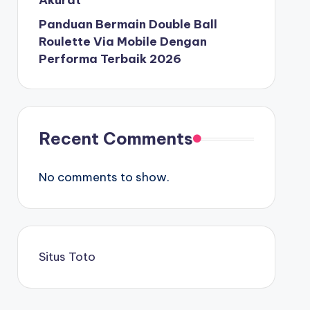
Akurat
Panduan Bermain Double Ball
Roulette Via Mobile Dengan
Performa Terbaik 2026
Recent Comments
No comments to show.
Situs Toto