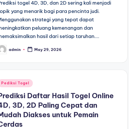
Prediksi togel 4D, 3D, dan 2D sering kali menjadi
topik yang menarik bagi para pencinta judi.
Menggunakan strategi yang tepat dapat
meningkatkan peluang kemenangan dan
memaksimalkan hasil dari setiap taruhan.…
admin
May 29, 2026
osted
y
Posted
Pediksi Togel
n
Prediksi Daftar Hasil Togel Online
4D, 3D, 2D Paling Cepat dan
Mudah Diakses untuk Pemain
Cerdas