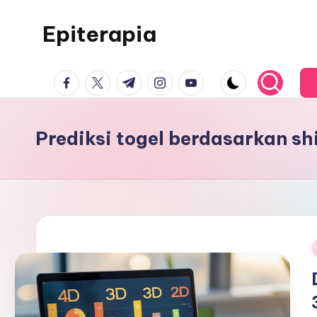
Epiterapia
Skip
to
Rahasia
content
facebook.com
twitter.com
t.me
instagram.com
youtube.com
Sukses
dalam
Prediksi
Prediksi togel berdasarkan sh
Togel
Online
i