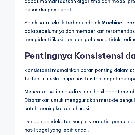
dapat memanfaatkan algoritma dan model pred
besar dengan cepat.
Salah satu teknik terbaru adalah
Machine Lear
pola sebelumnya dan memberikan rekomendasi.
mengidentifikasi tren dan pola yang tidak terl
Pentingnya Konsistensi da
Konsistensi memainkan peran penting dalam str
tertentu meski tanpa hasil instan, dapat mem
Mencatat setiap prediksi dan hasil dapat mem
Disarankan untuk menggunakan metode pengul
untuk meningkatkan akurasi.
Dengan pendekatan yang sistematis, pemain 
hasil togel yang lebih andal.