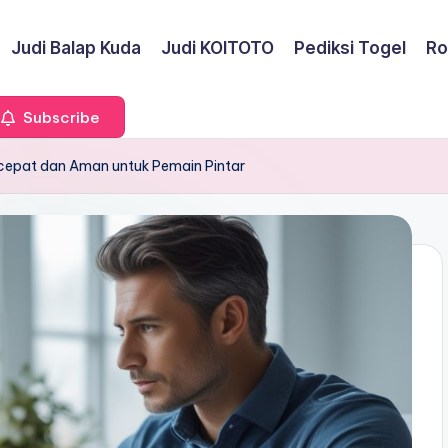
Judi Balap Kuda
Judi KOITOTO
Pediksi Togel
Ro
Subscribe
ercepat dan Aman untuk Pemain Pintar