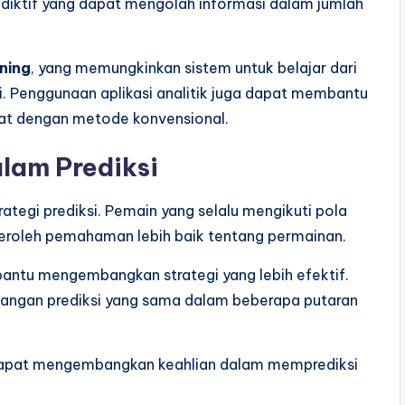
iktif yang dapat mengolah informasi dalam jumlah
ning
, yang memungkinkan sistem untuk belajar dari
 Penggunaan aplikasi analitik juga dapat membantu
ihat dengan metode konvensional.
lam Prediksi
ategi prediksi. Pemain yang selalu mengikuti pola
peroleh pemahaman lebih baik tentang permainan.
bantu mengembangkan strategi yang lebih efektif.
angan prediksi yang sama dalam beberapa putaran
dapat mengembangkan keahlian dalam memprediksi