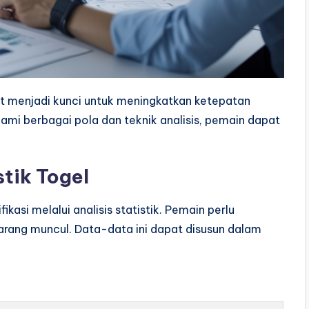
at menjadi kunci untuk meningkatkan ketepatan
mi berbagai pola dan teknik analisis, pemain dapat
tik Togel
ikasi melalui analisis statistik. Pemain perlu
arang muncul. Data-data ini dapat disusun dalam