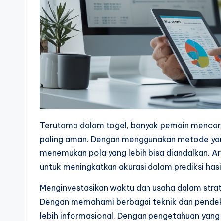
Terutama dalam togel, banyak pemain mencari
paling aman. Dengan menggunakan metode yang 
menemukan pola yang lebih bisa diandalkan. A
untuk meningkatkan akurasi dalam prediksi hasil
Menginvestasikan waktu dan usaha dalam strat
Dengan memahami berbagai teknik dan pendek
lebih informasional. Dengan pengetahuan yang