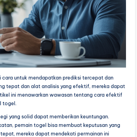
 cara untuk mendapatkan prediksi tercepat dan
tepat dan alat analisis yang efektif, mereka dapat
rtikel ini menawarkan wawasan tentang cara efektif
 togel.
egi yang solid dapat memberikan keuntungan.
atan, pemain togel bisa membuat keputusan yang
 tepat, mereka dapat mendekati permainan ini