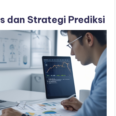
s dan Strategi Prediksi