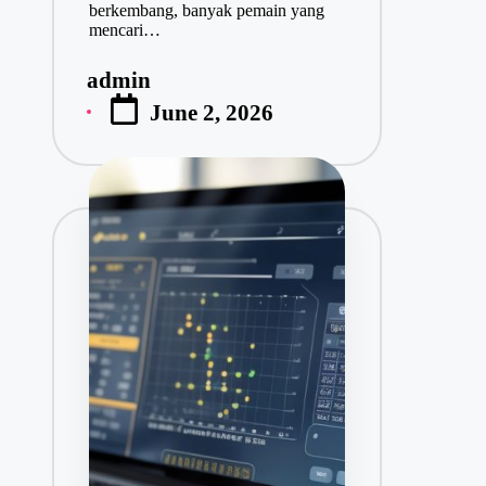
berkembang, banyak pemain yang
mencari…
admin
P
June 2, 2026
o
s
t
e
d
b
y