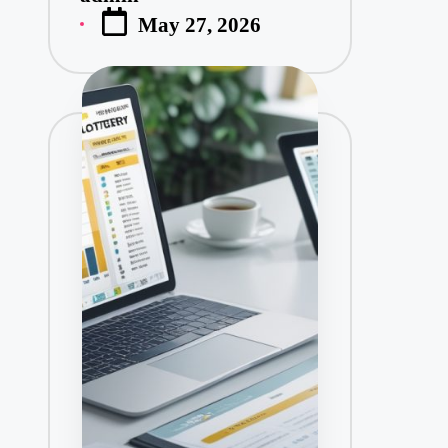
P
May 27, 2026
o
s
t
e
d
b
y