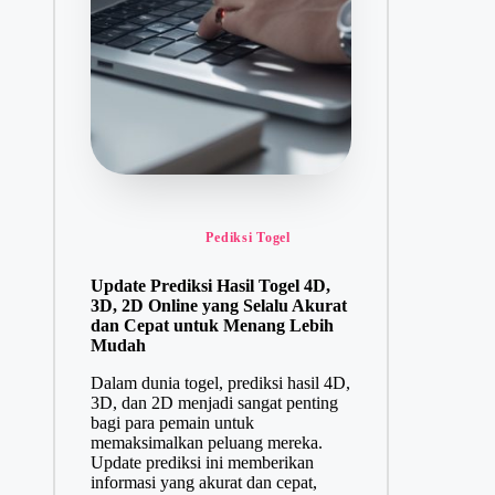
Posted in
Pediksi Togel
Update Prediksi Hasil Togel 4D,
3D, 2D Online yang Selalu Akurat
dan Cepat untuk Menang Lebih
Mudah
Dalam dunia togel, prediksi hasil 4D,
3D, dan 2D menjadi sangat penting
bagi para pemain untuk
memaksimalkan peluang mereka.
Update prediksi ini memberikan
informasi yang akurat dan cepat,