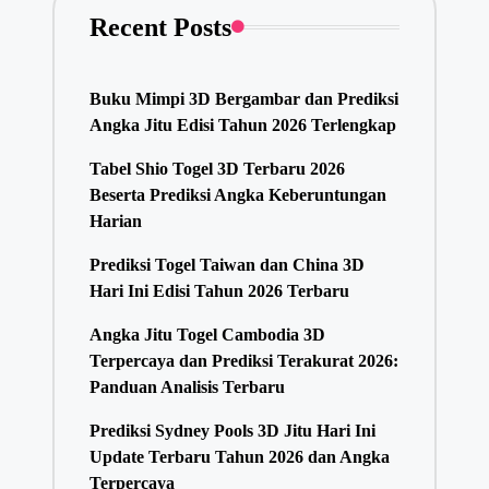
o
Recent Posts
n
Buku Mimpi 3D Bergambar dan Prediksi
Angka Jitu Edisi Tahun 2026 Terlengkap
Tabel Shio Togel 3D Terbaru 2026
Beserta Prediksi Angka Keberuntungan
Harian
Prediksi Togel Taiwan dan China 3D
Hari Ini Edisi Tahun 2026 Terbaru
Angka Jitu Togel Cambodia 3D
Terpercaya dan Prediksi Terakurat 2026:
Panduan Analisis Terbaru
Prediksi Sydney Pools 3D Jitu Hari Ini
Update Terbaru Tahun 2026 dan Angka
Terpercaya