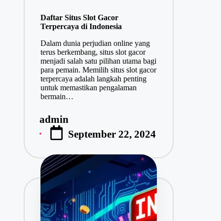
Daftar Situs Slot Gacor
Terpercaya di Indonesia
Dalam dunia perjudian online yang
terus berkembang, situs slot gacor
menjadi salah satu pilihan utama bagi
para pemain. Memilih situs slot gacor
terpercaya adalah langkah penting
untuk memastikan pengalaman
bermain…
admin
P
September 22, 2024
o
s
t
e
d
b
y