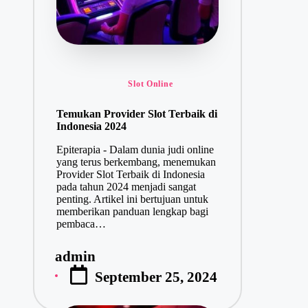
Posted in
Slot Online
Temukan Provider Slot Terbaik di
Indonesia 2024
Epiterapia - Dalam dunia judi online
yang terus berkembang, menemukan
Provider Slot Terbaik di Indonesia
pada tahun 2024 menjadi sangat
penting. Artikel ini bertujuan untuk
memberikan panduan lengkap bagi
pembaca…
admin
P
September 25, 2024
o
s