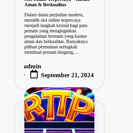
Aman & Berkualitas
Dalam dunia perjudian modern,
memilih slot online terpercaya
menjadi langkah krusial bagi para
pemain yang menginginkan
pengalaman bermain yang kasino
aman dan berkualitas. Banyaknya
pilihan permainan seringkali
membuat pemain bingung,…
admin
P
September 21, 2024
o
s
t
e
d
b
y