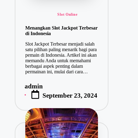
Posted in
Slot Online
Menangkan Slot Jackpot Terbesar
di Indonesia
Slot Jackpot Terbesar menjadi salah
satu pilihan paling menarik bagi para
pemain di Indonesia. Artikel ini akan
memandu Anda untuk memahami
berbagai aspek penting dalam
permainan ini, mulai dari cara…
admin
P
September 23, 2024
o
s
t
e
d
b