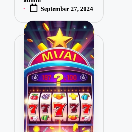
P
September 27, 2024
o
s
t
e
d
b
y