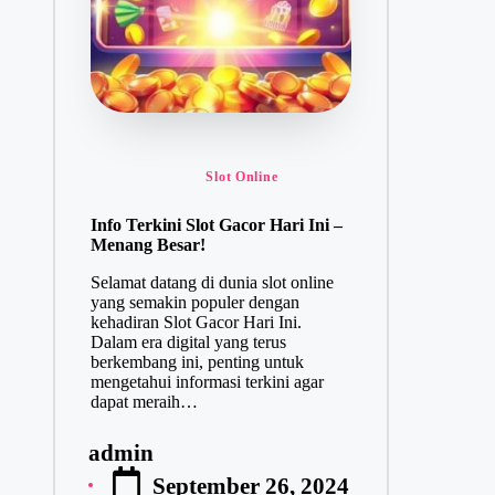
Posted in
Slot Online
Info Terkini Slot Gacor Hari Ini –
Menang Besar!
Selamat datang di dunia slot online
yang semakin populer dengan
kehadiran Slot Gacor Hari Ini.
Dalam era digital yang terus
berkembang ini, penting untuk
mengetahui informasi terkini agar
dapat meraih…
admin
P
September 26, 2024
o