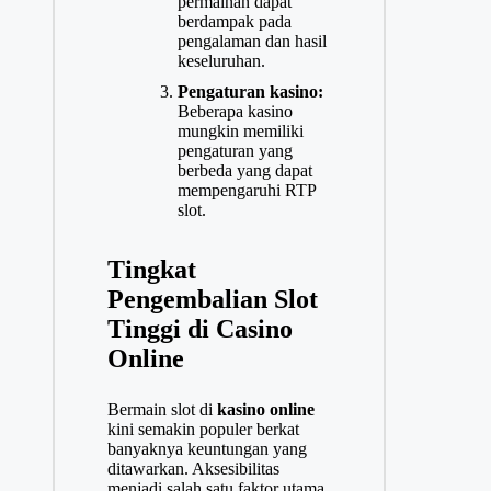
permainan dapat
berdampak pada
pengalaman dan hasil
keseluruhan.
Pengaturan kasino:
Beberapa kasino
mungkin memiliki
pengaturan yang
berbeda yang dapat
mempengaruhi RTP
slot.
Tingkat
Pengembalian Slot
Tinggi di Casino
Online
Bermain slot di
kasino online
kini semakin populer berkat
banyaknya keuntungan yang
ditawarkan. Aksesibilitas
menjadi salah satu faktor utama