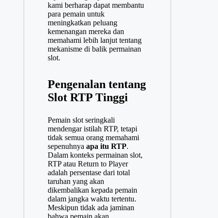
kami berharap dapat membantu
para pemain untuk
meningkatkan peluang
kemenangan mereka dan
memahami lebih lanjut tentang
mekanisme di balik permainan
slot.
Pengenalan tentang
Slot RTP Tinggi
Pemain slot seringkali
mendengar istilah RTP, tetapi
tidak semua orang memahami
sepenuhnya
apa itu RTP
.
Dalam konteks permainan slot,
RTP atau Return to Player
adalah persentase dari total
taruhan yang akan
dikembalikan kepada pemain
dalam jangka waktu tertentu.
Meskipun tidak ada jaminan
bahwa pemain akan