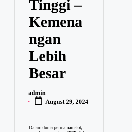
Tinggi –
Kemena
ngan
Lebih
Besar
admin
P
August 29, 2024
o
s
t
e
Dalam dunia permainan slot,
d