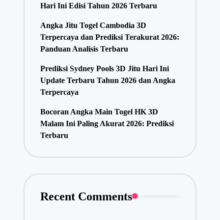
Hari Ini Edisi Tahun 2026 Terbaru
Angka Jitu Togel Cambodia 3D
Terpercaya dan Prediksi Terakurat 2026:
Panduan Analisis Terbaru
Prediksi Sydney Pools 3D Jitu Hari Ini
Update Terbaru Tahun 2026 dan Angka
Terpercaya
Bocoran Angka Main Togel HK 3D
Malam Ini Paling Akurat 2026: Prediksi
Terbaru
Recent Comments