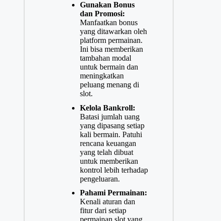
Gunakan Bonus
dan Promosi:
Manfaatkan bonus
yang ditawarkan oleh
platform permainan.
Ini bisa memberikan
tambahan modal
untuk bermain dan
meningkatkan
peluang menang di
slot.
Kelola Bankroll:
Batasi jumlah uang
yang dipasang setiap
kali bermain. Patuhi
rencana keuangan
yang telah dibuat
untuk memberikan
kontrol lebih terhadap
pengeluaran.
Pahami Permainan:
Kenali aturan dan
fitur dari setiap
permainan slot yang