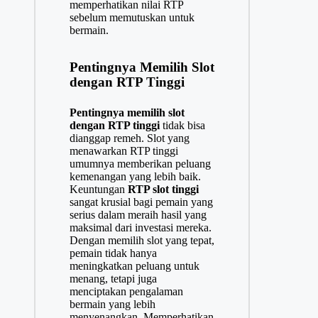
memperhatikan nilai RTP
sebelum memutuskan untuk
bermain.
Pentingnya Memilih Slot
dengan RTP Tinggi
Pentingnya memilih slot
dengan RTP tinggi
tidak bisa
dianggap remeh. Slot yang
menawarkan RTP tinggi
umumnya memberikan peluang
kemenangan yang lebih baik.
Keuntungan
RTP slot tinggi
sangat krusial bagi pemain yang
serius dalam meraih hasil yang
maksimal dari investasi mereka.
Dengan memilih slot yang tepat,
pemain tidak hanya
meningkatkan peluang untuk
menang, tetapi juga
menciptakan pengalaman
bermain yang lebih
menyenangkan. Memperhatikan