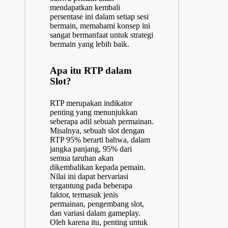
mendapatkan kembali
persentase ini dalam setiap sesi
bermain, memahami konsep ini
sangat bermanfaat untuk strategi
bermain yang lebih baik.
Apa itu RTP dalam
Slot?
RTP merupakan indikator
penting yang menunjukkan
seberapa adil sebuah permainan.
Misalnya, sebuah slot dengan
RTP 95% berarti bahwa, dalam
jangka panjang, 95% dari
semua taruhan akan
dikembalikan kepada pemain.
Nilai ini dapat bervariasi
tergantung pada beberapa
faktor, termasuk jenis
permainan, pengembang slot,
dan variasi dalam gameplay.
Oleh karena itu, penting untuk