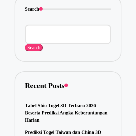
o
Search
n
Search
Recent Posts
Tabel Shio Togel 3D Terbaru 2026
Beserta Prediksi Angka Keberuntungan
Harian
Prediksi Togel Taiwan dan China 3D