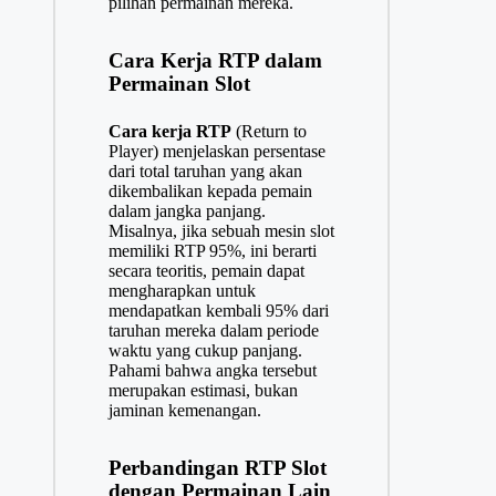
pilihan permainan mereka.
Cara Kerja RTP dalam
Permainan Slot
Cara kerja RTP
(Return to
Player) menjelaskan persentase
dari total taruhan yang akan
dikembalikan kepada pemain
dalam jangka panjang.
Misalnya, jika sebuah mesin slot
memiliki RTP 95%, ini berarti
secara teoritis, pemain dapat
mengharapkan untuk
mendapatkan kembali 95% dari
taruhan mereka dalam periode
waktu yang cukup panjang.
Pahami bahwa angka tersebut
merupakan estimasi, bukan
jaminan kemenangan.
Perbandingan RTP Slot
dengan Permainan Lain