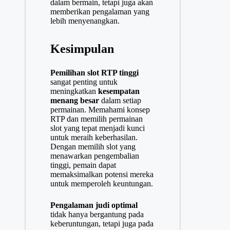
dalam bermain, tetapi juga akan
memberikan pengalaman yang
lebih menyenangkan.
Kesimpulan
Pemilihan slot RTP tinggi
sangat penting untuk
meningkatkan
kesempatan
menang besar
dalam setiap
permainan. Memahami konsep
RTP dan memilih permainan
slot yang tepat menjadi kunci
untuk meraih keberhasilan.
Dengan memilih slot yang
menawarkan pengembalian
tinggi, pemain dapat
memaksimalkan potensi mereka
untuk memperoleh keuntungan.
Pengalaman judi optimal
tidak hanya bergantung pada
keberuntungan, tetapi juga pada