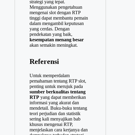
strategi yang tepat.
Menggunakan pengetahuan
mengenai slot dengan RTP
tinggi dapat membantu pemain
dalam mengambil keputusan
yang cerdas. Dengan
pendekatan yang baik,
kesempatan menang besar
akan semakin meningkat.
Referensi
Untuk memperdalam
pemahaman tentang RTP slot,
penting untuk merujuk pada
sumber berkualitas tentang
RTP
yang dapat memberikan
informasi yang akurat dan
mendetail. Buku-buku tentang
teori perjudian dan statistik
sering kali menyajikan bab
khusus mengenai RTP,
menjelaskan cara kerjanya dan