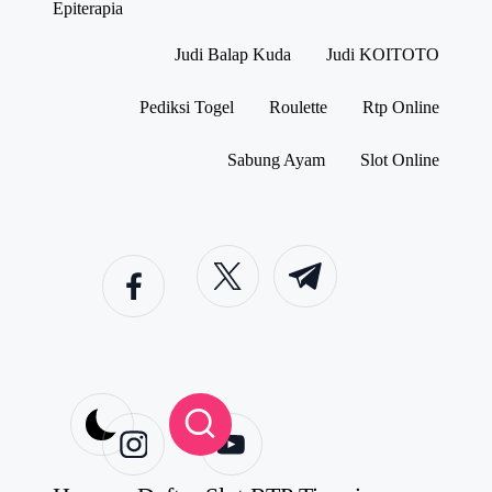
S
Epiterapia
k
R
i
Judi Balap Kuda
Judi KOITOTO
a
p
h
t
a
o
Pediksi Togel
Roulette
Rtp Online
s
c
i
o
a
Sabung Ayam
Slot Online
n
S
t
u
e
k
facebook.co
n
twitter.com
t.me
s
m
t
e
s
d
a
l
a
m
instagram.co
youtube.co
P
m
m
r
e
d
i
k