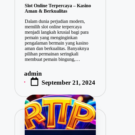
Slot Online Terpercaya – Kasino
Aman & Berkualitas
Dalam dunia perjudian modern,
memilih slot online terpercaya
menjadi langkah krusial bagi para
pemain yang menginginkan
pengalaman bermain yang kasino
aman dan berkualitas. Banyaknya
pilihan permainan seringkali
membuat pemain bingung,…
admin
P
September 21, 2024
o
s
t
e
d
b
y