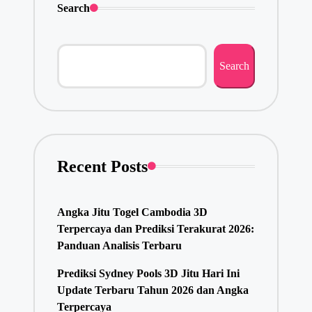
p
A
Search
G
a
E
g
i
Search
n
a
t
i
o
Recent Posts
n
Angka Jitu Togel Cambodia 3D
Terpercaya dan Prediksi Terakurat 2026:
Panduan Analisis Terbaru
Prediksi Sydney Pools 3D Jitu Hari Ini
Update Terbaru Tahun 2026 dan Angka
Terpercaya