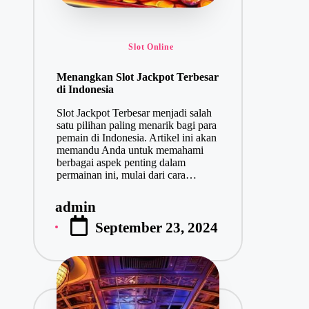
Posted in
Slot Online
Menangkan Slot Jackpot Terbesar
di Indonesia
Slot Jackpot Terbesar menjadi salah
satu pilihan paling menarik bagi para
pemain di Indonesia. Artikel ini akan
memandu Anda untuk memahami
berbagai aspek penting dalam
permainan ini, mulai dari cara…
admin
P
September 23, 2024
o
s
t
e
d