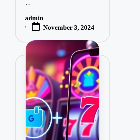
…
admin
P
November 3, 2024
o
s
t
e
d
b
y