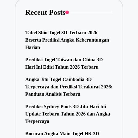
Recent Posts
Tabel Shio Togel 3D Terbaru 2026
Beserta Prediksi Angka Keberuntungan
Harian
Prediksi Togel Taiwan dan China 3D
Hari Ini Edisi Tahun 2026 Terbaru
Angka Jitu Togel Cambodia 3D
Terpercaya dan Prediksi Terakurat 2026:
Panduan Analisis Terbaru
Prediksi Sydney Pools 3D Jitu Hari Ini
Update Terbaru Tahun 2026 dan Angka
Terpercaya
Bocoran Angka Main Togel HK 3D