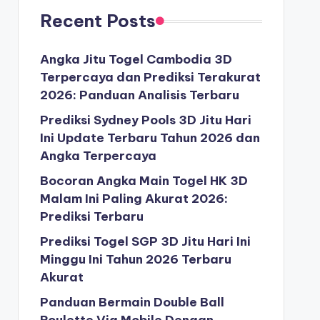
Recent Posts
Angka Jitu Togel Cambodia 3D
Terpercaya dan Prediksi Terakurat
2026: Panduan Analisis Terbaru
Prediksi Sydney Pools 3D Jitu Hari
Ini Update Terbaru Tahun 2026 dan
Angka Terpercaya
Bocoran Angka Main Togel HK 3D
Malam Ini Paling Akurat 2026:
Prediksi Terbaru
Prediksi Togel SGP 3D Jitu Hari Ini
Minggu Ini Tahun 2026 Terbaru
Akurat
Panduan Bermain Double Ball