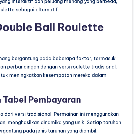
ang interaktif dan peluang menang yang berbeda,
ulette sebagai alternatif.
ouble Ball Roulette
enang bergantung pada beberapa faktor, termasuk
dan perbandingan dengan versi roulette tradisional.
ntuk meningkatkan kesempatan mereka dalam
n Tabel Pembayaran
a dari versi tradisional. Permainan ini menggunakan
n, menghasilkan dinamika yang unik. Setiap taruhan
gantung pada jenis taruhan yang diambil.