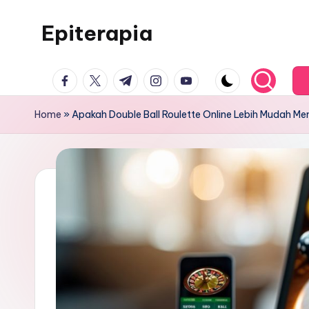
Epiterapia
Skip
to
Rahasia
content
facebook.com
twitter.com
t.me
instagram.com
youtube.com
Sukses
dalam
Home
»
Apakah Double Ball Roulette Online Lebih Mudah Me
Prediksi
Togel
Online