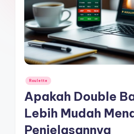
Posted
Roulette
in
Apakah Double Bal
Lebih Mudah Mena
Penjelasannya