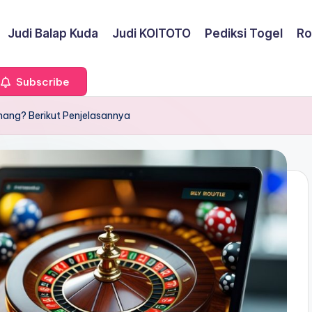
Judi Balap Kuda
Judi KOITOTO
Pediksi Togel
Ro
Subscribe
nang? Berikut Penjelasannya