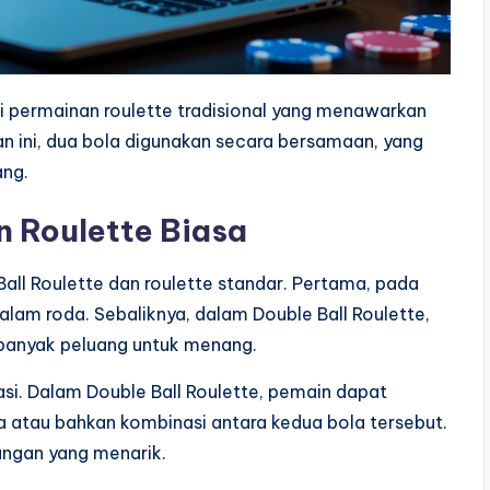
ri permainan roulette tradisional yang menawarkan
 ini, dua bola digunakan secara bersamaan, yang
ng.
n Roulette Biasa
ll Roulette dan roulette standar. Pertama, pada
dalam roda. Sebaliknya, dalam Double Ball Roulette,
 banyak peluang untuk menang.
iasi. Dalam Double Ball Roulette, pemain dapat
a atau bahkan kombinasi antara kedua bola tersebut.
ngan yang menarik.