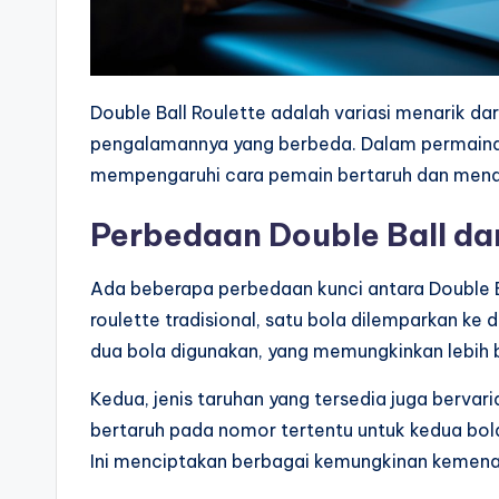
Double Ball Roulette adalah variasi menarik da
pengalamannya yang berbeda. Dalam permainan
mempengaruhi cara pemain bertaruh dan mena
Perbedaan Double Ball da
Ada beberapa perbedaan kunci antara Double Ba
roulette tradisional, satu bola dilemparkan ke 
dua bola digunakan, yang memungkinkan lebih
Kedua, jenis taruhan yang tersedia juga bervar
bertaruh pada nomor tertentu untuk kedua bol
Ini menciptakan berbagai kemungkinan kemena