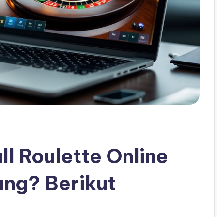
l Roulette Online
ng? Berikut