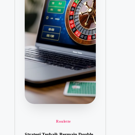
Posted in
Roulette
Strategi Terbaik Bermain Double