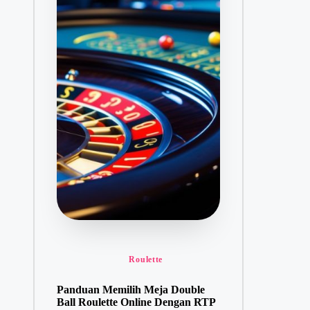
Posted in
Roulette
Panduan Memilih Meja Double
Ball Roulette Online Dengan RTP