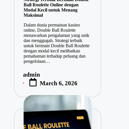
Ball Roulette Online dengan
Modal Kecil untuk Menang
Maksimal
Dalam dunia permainan kasino
online, Double Ball Roulette
menawarkan pengalaman yang unik
dan menggugah. Strategi terbaik
untuk bermain Double Ball Roulette
dengan modal kecil melibatkan
pemahaman terhadap peluang dan
pengelolaan…
admin
P
March 6, 2026
o
s
t
e
d
b
y