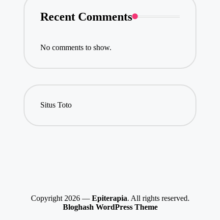
Recent Comments
No comments to show.
Situs Toto
Copyright 2026 —
Epiterapia
. All rights reserved.
Bloghash WordPress Theme