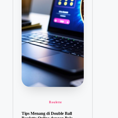
Posted in
Roulette
Tips Menang di Double Ball