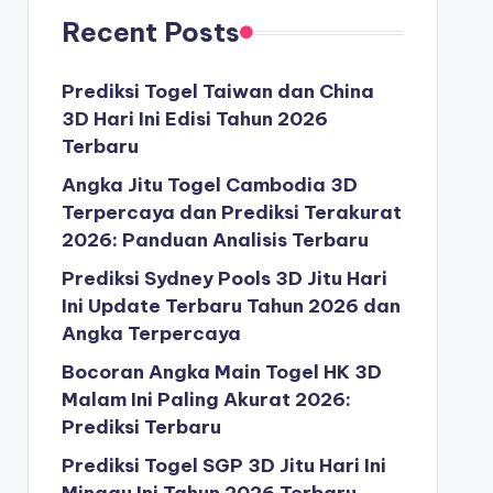
Recent Posts
Prediksi Togel Taiwan dan China
3D Hari Ini Edisi Tahun 2026
Terbaru
Angka Jitu Togel Cambodia 3D
Terpercaya dan Prediksi Terakurat
2026: Panduan Analisis Terbaru
Prediksi Sydney Pools 3D Jitu Hari
Ini Update Terbaru Tahun 2026 dan
Angka Terpercaya
Bocoran Angka Main Togel HK 3D
Malam Ini Paling Akurat 2026:
Prediksi Terbaru
Prediksi Togel SGP 3D Jitu Hari Ini