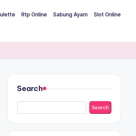
ulette
Rtp Online
Sabung Ayam
Slot Online
Search
Search