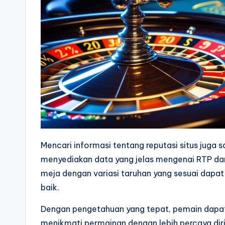
Mencari informasi tentang reputasi situs juga 
menyediakan data yang jelas mengenai RTP dan m
meja dengan variasi taruhan yang sesuai dapa
baik.
Dengan pengetahuan yang tepat, pemain dapat
menikmati permainan dengan lebih percaya dir