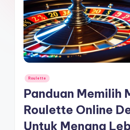
Posted
Roulette
in
Panduan Memilih M
Roulette Online D
Untuk Menang Leb