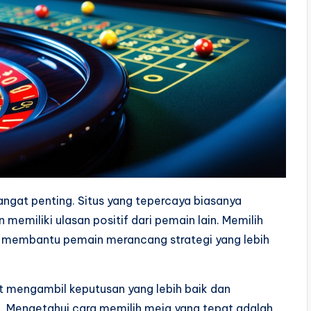
sangat penting. Situs yang tepercaya biasanya
emiliki ulasan positif dari pemain lain. Memilih
t membantu pemain merancang strategi yang lebih
 mengambil keputusan yang lebih baik dan
i. Mengetahui cara memilih meja yang tepat adalah