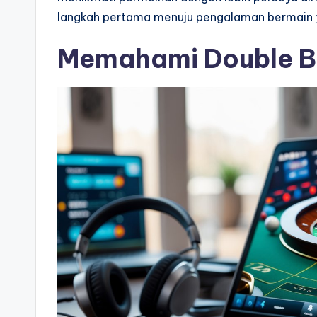
langkah pertama menuju pengalaman bermain 
Memahami Double Bal