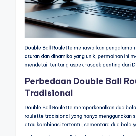
Double Ball Roulette menawarkan pengalaman b
aturan dan dinamika yang unik, permainan ini 
mendetail tentang aspek-aspek penting dari Do
Perbedaan Double Ball Ro
Tradisional
Double Ball Roulette memperkenalkan dua bola
roulette tradisional yang hanya menggunakan
atau kombinasi tertentu, sementara dua bola 