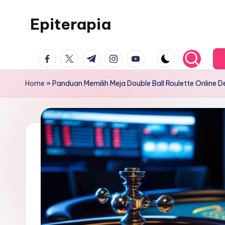
Epiterapia
Skip
to
Rahasia
content
facebook.com
twitter.com
t.me
instagram.com
youtube.com
Sukses
dalam
Home
»
Panduan Memilih Meja Double Ball Roulette Online
Prediksi
Togel
Online