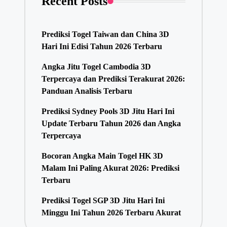
Recent Posts
Prediksi Togel Taiwan dan China 3D
Hari Ini Edisi Tahun 2026 Terbaru
Angka Jitu Togel Cambodia 3D
Terpercaya dan Prediksi Terakurat 2026:
Panduan Analisis Terbaru
Prediksi Sydney Pools 3D Jitu Hari Ini
Update Terbaru Tahun 2026 dan Angka
Terpercaya
Bocoran Angka Main Togel HK 3D
Malam Ini Paling Akurat 2026: Prediksi
Terbaru
Prediksi Togel SGP 3D Jitu Hari Ini
Minggu Ini Tahun 2026 Terbaru Akurat