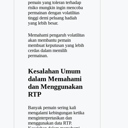
pemain yang toleran terhadap
risiko mungkin ingin mencoba
permainan dengan volatilitas
tinggi demi peluang hadiah
yang lebih besar.
Memahami pengaruh volatilitas
akan membantu pemain
membuat keputusan yang lebih
cerdas dalam memilih
permainan.
Kesalahan Umum
dalam Memahami
dan Menggunakan
RTP
Banyak pemain sering kali
mengalami kebingungan ketika
menginterpretasikan dan
menggunakan data RTP.