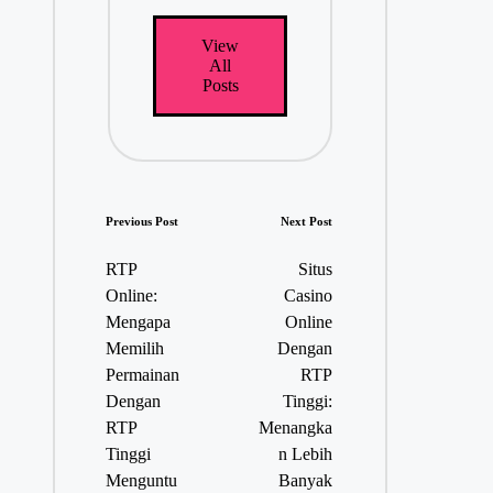
View
All
Posts
P
Previous Post
Next Post
o
RTP
Situs
s
Online:
Casino
t
Mengapa
Online
n
Memilih
Dengan
a
Permainan
RTP
v
Dengan
Tinggi:
RTP
Menangka
i
Tinggi
n Lebih
g
Menguntu
Banyak