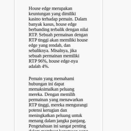
House edge merupakan
keuntungan yang dimiliki
kasino terhadap pemain. Dalam
banyak kasus, house edge
berbanding terbalik dengan nilai
RTP. Sebuah permainan dengan
RTP tinggi akan memiliki house
edge yang rendah, dan
sebaliknya. Misalnya, jika
sebuah permainan memiliki
RTP 96%, house edge-nya
adalah 4%.
Pemain yang memahami
hubungan ini dapat
memaksimalkan peluang
mereka. Dengan memilih
permainan yang menawarkan
RTP tinggi, mereka mengurangi
potensi kerugian dan
meningkatkan peluang untuk
menang dalam jangka panjang.
Pengetahuan ini sangat penting