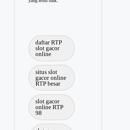
yang lebih baik.
Tags:
daftar RTP
slot gacor
online
situs slot
gacor online
RTP besar
slot gacor
online RTP
98