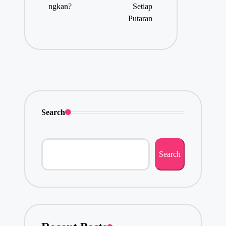
a
ngkan?
Setiap
t
Putaran
i
o
n
Search
Search