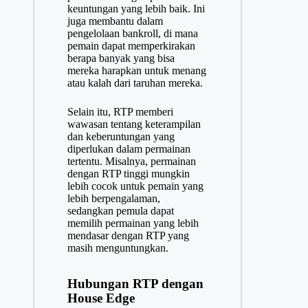
keuntungan yang lebih baik. Ini
juga membantu dalam
pengelolaan bankroll, di mana
pemain dapat memperkirakan
berapa banyak yang bisa
mereka harapkan untuk menang
atau kalah dari taruhan mereka.
Selain itu, RTP memberi
wawasan tentang keterampilan
dan keberuntungan yang
diperlukan dalam permainan
tertentu. Misalnya, permainan
dengan RTP tinggi mungkin
lebih cocok untuk pemain yang
lebih berpengalaman,
sedangkan pemula dapat
memilih permainan yang lebih
mendasar dengan RTP yang
masih menguntungkan.
Hubungan RTP dengan
House Edge