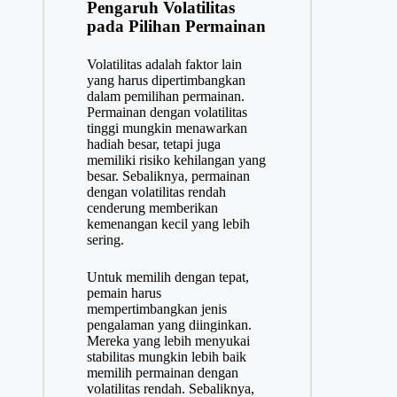
Pengaruh Volatilitas
pada Pilihan Permainan
Volatilitas adalah faktor lain
yang harus dipertimbangkan
dalam pemilihan permainan.
Permainan dengan volatilitas
tinggi mungkin menawarkan
hadiah besar, tetapi juga
memiliki risiko kehilangan yang
besar. Sebaliknya, permainan
dengan volatilitas rendah
cenderung memberikan
kemenangan kecil yang lebih
sering.
Untuk memilih dengan tepat,
pemain harus
mempertimbangkan jenis
pengalaman yang diinginkan.
Mereka yang lebih menyukai
stabilitas mungkin lebih baik
memilih permainan dengan
volatilitas rendah. Sebaliknya,