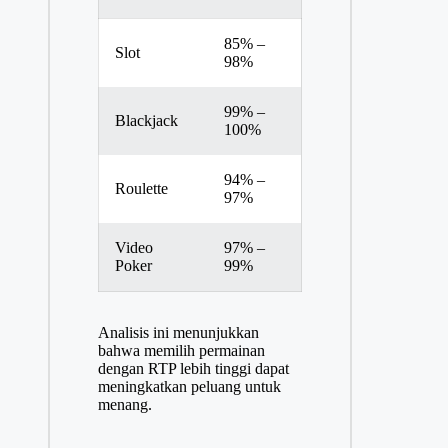
85% –
Slot
98%
99% –
Blackjack
100%
94% –
Roulette
97%
Video
97% –
Poker
99%
Analisis ini menunjukkan
bahwa memilih permainan
dengan RTP lebih tinggi dapat
meningkatkan peluang untuk
menang.