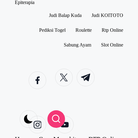
S
Epiterapia
k
R
i
Judi Balap Kuda
Judi KOITOTO
a
p
h
t
a
o
Pediksi Togel
Roulette
Rtp Online
s
c
i
o
a
Sabung Ayam
Slot Online
n
S
t
u
e
k
facebook.co
n
twitter.com
t.me
s
m
t
e
s
d
a
l
a
m
instagram.co
youtube.co
P
m
m
r
e
d
i
k