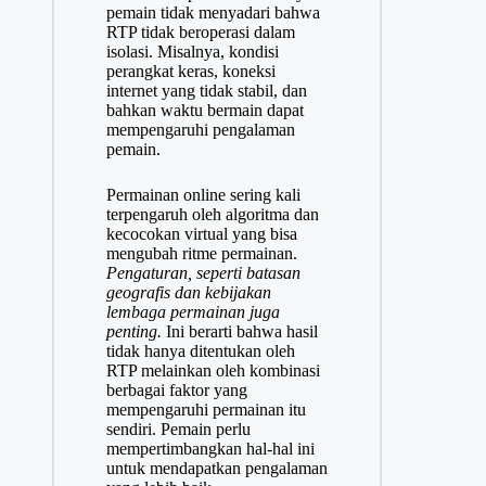
pemain tidak menyadari bahwa
RTP tidak beroperasi dalam
isolasi. Misalnya, kondisi
perangkat keras, koneksi
internet yang tidak stabil, dan
bahkan waktu bermain dapat
mempengaruhi pengalaman
pemain.
Permainan online sering kali
terpengaruh oleh algoritma dan
kecocokan virtual yang bisa
mengubah ritme permainan.
Pengaturan, seperti batasan
geografis dan kebijakan
lembaga permainan juga
penting.
Ini berarti bahwa hasil
tidak hanya ditentukan oleh
RTP melainkan oleh kombinasi
berbagai faktor yang
mempengaruhi permainan itu
sendiri. Pemain perlu
mempertimbangkan hal-hal ini
untuk mendapatkan pengalaman