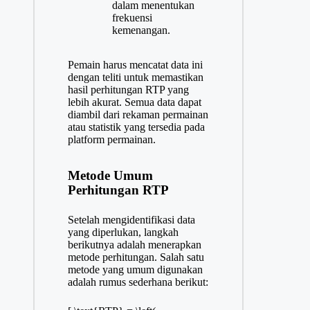
dalam menentukan
frekuensi
kemenangan.
Pemain harus mencatat data ini
dengan teliti untuk memastikan
hasil perhitungan RTP yang
lebih akurat. Semua data dapat
diambil dari rekaman permainan
atau statistik yang tersedia pada
platform permainan.
Metode Umum
Perhitungan RTP
Setelah mengidentifikasi data
yang diperlukan, langkah
berikutnya adalah menerapkan
metode perhitungan. Salah satu
metode yang umum digunakan
adalah rumus sederhana berikut: