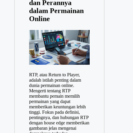
dan Perannya
dalam Permainan
Online
RTP, atau Return to Player,
adalah istilah penting dalam
dunia permainan online.
Mengerti tentang RTP
membantu pemain memilih
permainan yang dapat
memberikan keuntungan lebih
tinggi. Fokus pada definisi,
pentingnya, dan hubungan RTP
dengan house edge memberikan
gambaran jelas mengenai