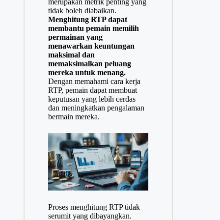
b
merupakan metrik penting yang
tidak boleh diabaikan.
y
Menghitung RTP dapat
membantu pemain memilih
permainan yang
menawarkan keuntungan
maksimal dan
memaksimalkan peluang
mereka untuk menang.
Dengan memahami cara kerja
RTP, pemain dapat membuat
keputusan yang lebih cerdas
dan meningkatkan pengalaman
bermain mereka.
Proses menghitung RTP tidak
serumit yang dibayangkan.