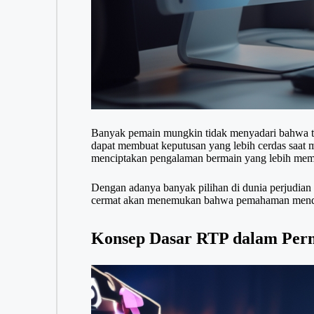
Banyak pemain mungkin tidak menyadari bahwa 
dapat membuat keputusan yang lebih cerdas saat 
menciptakan pengalaman bermain yang lebih me
Dengan adanya banyak pilihan di dunia perjudian
cermat akan menemukan bahwa pemahaman mendalam
Konsep Dasar RTP dalam Per