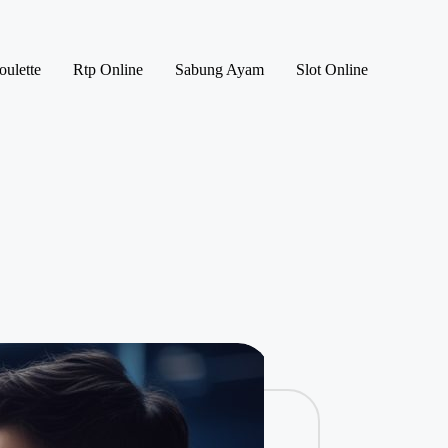
oulette
Rtp Online
Sabung Ayam
Slot Online