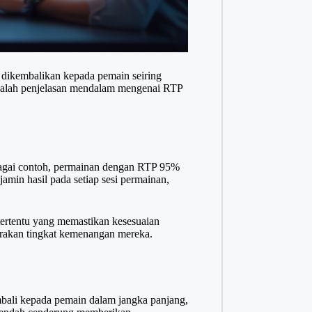
 dikembalikan kepada pemain seiring
dalah penjelasan mendalam mengenai RTP
ebagai contoh, permainan dengan RTP 95%
min hasil pada setiap sesi permainan,
ertentu yang memastikan kesesuaian
rakan tingkat kemenangan mereka.
bali kepada pemain dalam jangka panjang,