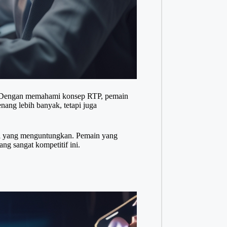
. Dengan memahami konsep RTP, pemain
ang lebih banyak, tetapi juga
egi yang menguntungkan. Pemain yang
 sangat kompetitif ini.