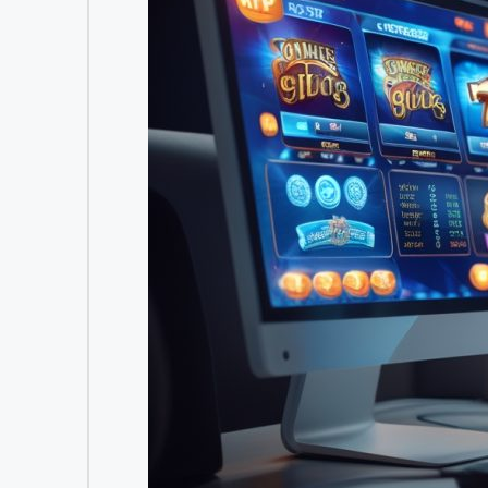
e
d
i
k
s
i
T
o
g
e
l
O
n
l
i
n
e