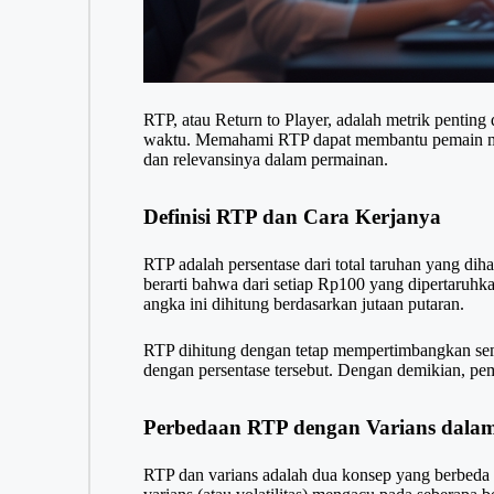
RTP, atau Return to Player, adalah metrik penti
waktu. Memahami RTP dapat membantu pemain mem
dan relevansinya dalam permainan.
Definisi RTP dan Cara Kerjanya
RTP adalah persentase dari total taruhan yang d
berarti bahwa dari setiap Rp100 yang dipertaruhk
angka ini dihitung berdasarkan jutaan putaran.
RTP dihitung dengan tetap mempertimbangkan semu
dengan persentase tersebut. Dengan demikian, p
Perbedaan RTP dengan Varians dala
RTP dan varians adalah dua konsep yang berbeda