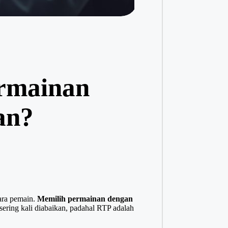
rmainan
an?
ara pemain.
Memilih permainan dengan
 sering kali diabaikan, padahal RTP adalah