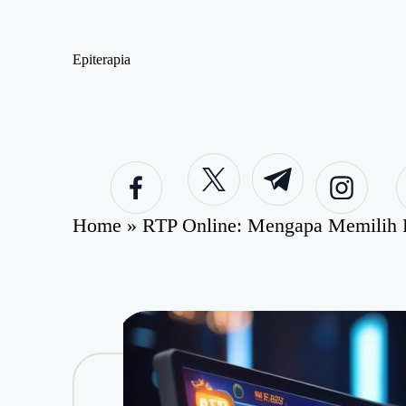
S
k
i
p
Epiterapia
t
R
o
a
c
h
o
a
n
facebook.co
instagram.co
y
twitter.com
t.me
s
t
m
m
i
e
a
n
S
t
u
Home
»
RTP Online: Mengapa Memilih 
k
s
e
s
d
a
l
a
m
P
r