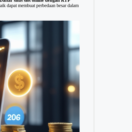
Daftar situs slot online dengan RTP
baik dapat membuat perbedaan besar dalam