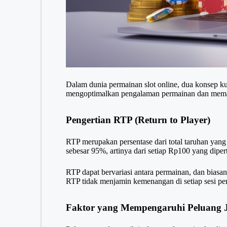
Dalam dunia permainan slot online, dua konsep k
mengoptimalkan pengalaman permainan dan mem
Pengertian RTP (Return to Player)
RTP merupakan persentase dari total taruhan yan
sebesar 95%, artinya dari setiap Rp100 yang dip
RTP dapat bervariasi antara permainan, dan bias
RTP tidak menjamin kemenangan di setiap sesi perm
Faktor yang Mempengaruhi Peluang 