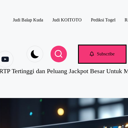
Judi Balap Kuda
Judi KOITOTO
Pediksi Togel
R
outube.co
m
Subscribe
 RTP Tertinggi dan Peluang Jackpot Besar Untuk 