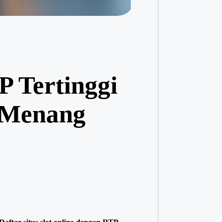
P Tertinggi
 Menang