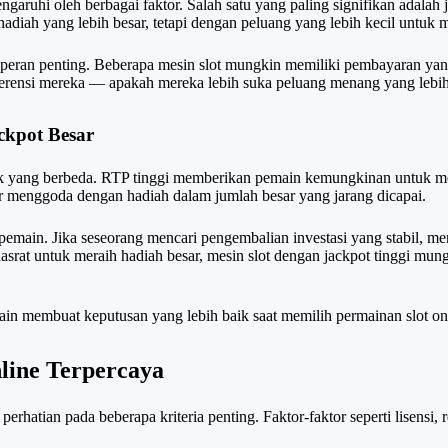
ngaruhi oleh berbagai faktor. Salah satu yang paling signifikan adalah
diah yang lebih besar, tetapi dengan peluang yang lebih kecil untuk 
peran penting. Beberapa mesin slot mungkin memiliki pembayaran yang 
erensi mereka — apakah mereka lebih suka peluang menang yang lebih t
ckpot Besar
stik yang berbeda. RTP tinggi memberikan pemain kemungkinan untuk m
ar menggoda dengan hadiah dalam jumlah besar yang jarang dicapai.
emain. Jika seseorang mencari pengembalian investasi yang stabil, m
asrat untuk meraih hadiah besar, mesin slot dengan jackpot tinggi mun
membuat keputusan yang lebih baik saat memilih permainan slot onli
nline Terpercaya
rhatian pada beberapa kriteria penting. Faktor-faktor seperti lisensi, r