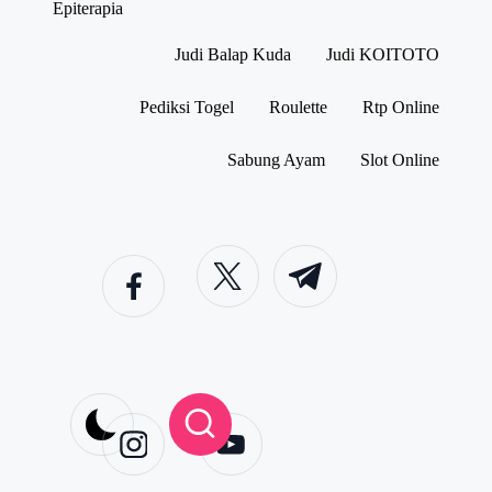
S
Epiterapia
k
R
i
Judi Balap Kuda
Judi KOITOTO
a
p
h
t
a
o
Pediksi Togel
Roulette
Rtp Online
s
c
i
o
a
Sabung Ayam
Slot Online
n
S
t
u
e
k
facebook.co
n
twitter.com
t.me
s
m
t
e
s
d
a
l
a
m
instagram.co
youtube.co
P
m
m
r
e
d
i
k