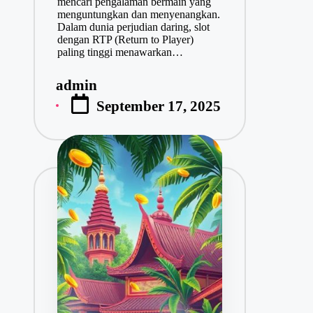
mencari pengalaman bermain yang
menguntungkan dan menyenangkan.
Dalam dunia perjudian daring, slot
dengan RTP (Return to Player)
paling tinggi menawarkan…
admin
P
September 17, 2025
o
s
t
e
d
b
y