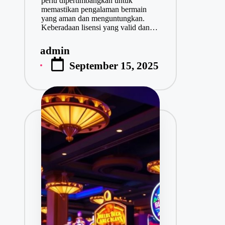
perlu dipertimbangkan untuk
memastikan pengalaman bermain
yang aman dan menguntungkan.
Keberadaan lisensi yang valid dan…
admin
P
September 15, 2025
o
s
t
e
d
b
y