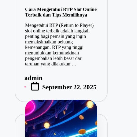
Cara Mengetahui RTP Slot Online
Terbaik dan Tips Memilihnya
Mengetahui RTP (Return to Player)
slot online terbaik adalah langkah
penting bagi pemain yang ingin
memaksimalkan peluang
kemenangan. RTP yang tinggi
menunjukkan kemungkinan
pengembalian lebih besar dari
taruhan yang dilakukan,…
admin
P
September 22, 2025
o
s
t
e
d
b
y