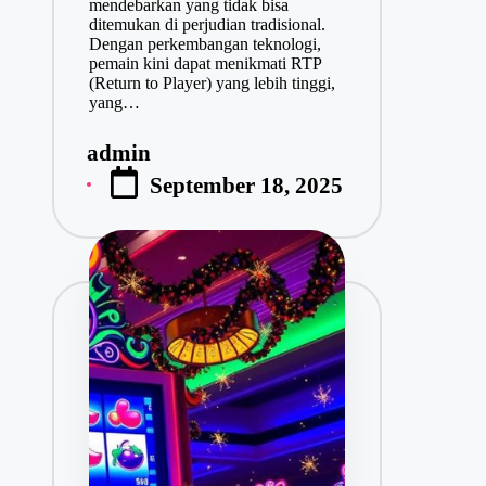
mendebarkan yang tidak bisa
ditemukan di perjudian tradisional.
Dengan perkembangan teknologi,
pemain kini dapat menikmati RTP
(Return to Player) yang lebih tinggi,
yang…
admin
P
September 18, 2025
o
s
t
e
d
b
y