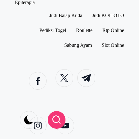
S
Epiterapia
k
R
i
Judi Balap Kuda
Judi KOITOTO
a
p
h
t
a
o
Pediksi Togel
Roulette
Rtp Online
s
c
i
o
a
Sabung Ayam
Slot Online
n
S
t
u
e
k
facebook.co
n
twitter.com
t.me
s
m
t
e
s
d
a
l
a
m
instagram.co
youtube.co
P
m
m
r
e
d
i
k