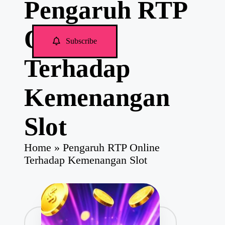
Pengaruh RTP
s
i
T
Online
o
Subscribe
g
e
Terhadap
l
O
n
Kemenangan
l
i
n
Slot
e
Home
»
Pengaruh RTP Online
Terhadap Kemenangan Slot