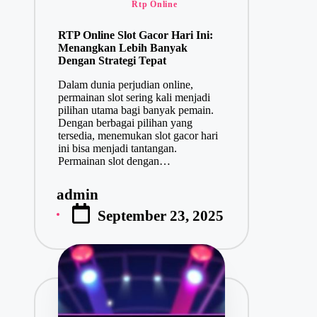
Posted in
Rtp Online
RTP Online Slot Gacor Hari Ini:
Menangkan Lebih Banyak
Dengan Strategi Tepat
Dalam dunia perjudian online,
permainan slot sering kali menjadi
pilihan utama bagi banyak pemain.
Dengan berbagai pilihan yang
tersedia, menemukan slot gacor hari
ini bisa menjadi tantangan.
Permainan slot dengan…
admin
P
September 23, 2025
o
s
t
e
d
b