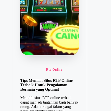
Posted in
Rtp Online
Tips Memilih Situs RTP Online
Terbaik Untuk Pengalaman
Bermain yang Optimal
Memilih situs RTP online terbaik
dapat menjadi tantangan bagi banyak
orang. Ada berbagai faktor yang