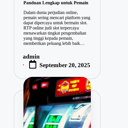
Panduan Lengkap untuk Pemain
Dalam dunia perjudian online,
pemain sering mencari platform yang
dapat dipercaya untuk bermain slot.
RTP online judi slot terpercaya
menawarkan tingkat pengembalian
yang tinggi kepada pemain,
memberikan peluang lebih baik…
admin
P
September 20, 2025
o
s
t
e
d
b
y