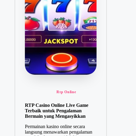
Posted in
Rtp Online
RTP Casino Online Live Game
Terbaik untuk Pengalaman
Bermain yang Mengasyikkan
Permainan kasino online secara
langsung menawarkan pengalaman