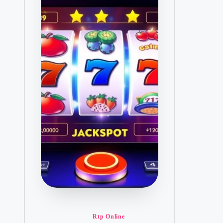
y
Posted in
Rtp Online