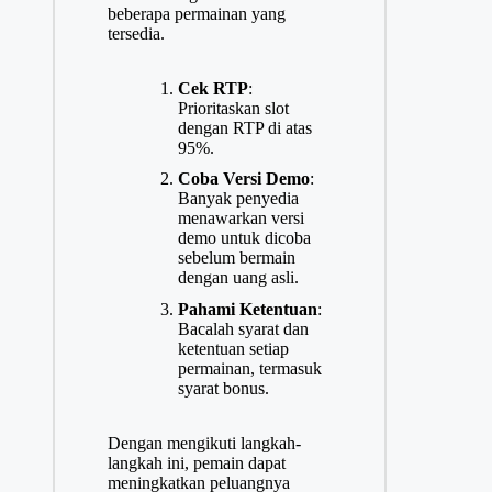
beberapa permainan yang
tersedia.
Cek RTP
:
Prioritaskan slot
dengan RTP di atas
95%.
Coba Versi Demo
:
Banyak penyedia
menawarkan versi
demo untuk dicoba
sebelum bermain
dengan uang asli.
Pahami Ketentuan
:
Bacalah syarat dan
ketentuan setiap
permainan, termasuk
syarat bonus.
Dengan mengikuti langkah-
langkah ini, pemain dapat
meningkatkan peluangnya