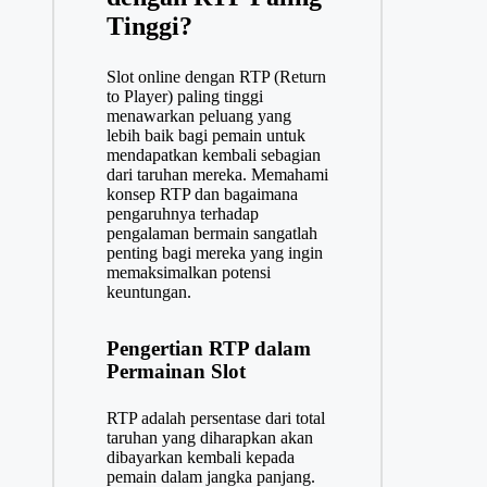
Tinggi?
Slot online dengan RTP (Return
to Player) paling tinggi
menawarkan peluang yang
lebih baik bagi pemain untuk
mendapatkan kembali sebagian
dari taruhan mereka. Memahami
konsep RTP dan bagaimana
pengaruhnya terhadap
pengalaman bermain sangatlah
penting bagi mereka yang ingin
memaksimalkan potensi
keuntungan.
Pengertian RTP dalam
Permainan Slot
RTP adalah persentase dari total
taruhan yang diharapkan akan
dibayarkan kembali kepada
pemain dalam jangka panjang.