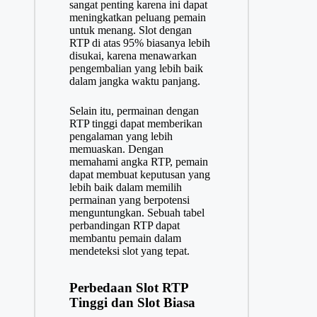
sangat penting karena ini dapat
meningkatkan peluang pemain
untuk menang. Slot dengan
RTP di atas 95% biasanya lebih
disukai, karena menawarkan
pengembalian yang lebih baik
dalam jangka waktu panjang.
Selain itu, permainan dengan
RTP tinggi dapat memberikan
pengalaman yang lebih
memuaskan. Dengan
memahami angka RTP, pemain
dapat membuat keputusan yang
lebih baik dalam memilih
permainan yang berpotensi
menguntungkan. Sebuah tabel
perbandingan RTP dapat
membantu pemain dalam
mendeteksi slot yang tepat.
Perbedaan Slot RTP
Tinggi dan Slot Biasa