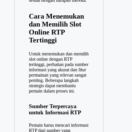
sesuai dengan harapan mereka.
Cara Menemukan
dan Memilih Slot
Online RTP
Tertinggi
Untuk menemukan dan memilih
slot online dengan RTP
tertinggi, perhatian pada sumber
informasi yang akurat dan fitur
permainan yang relevan sangat
penting. Beberapa langkah
strategis dapat membantu
pemain dalam proses ini.
Sumber Terpercaya
untuk Informasi RTP
Pemain harus mencari informasi
RTP dari sumber yang