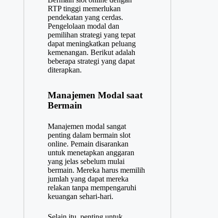
RTP tinggi memerlukan
pendekatan yang cerdas.
Pengelolaan modal dan
pemilihan strategi yang tepat
dapat meningkatkan peluang
kemenangan. Berikut adalah
beberapa strategi yang dapat
diterapkan.
Manajemen Modal saat
Bermain
Manajemen modal sangat
penting dalam bermain slot
online. Pemain disarankan
untuk menetapkan anggaran
yang jelas sebelum mulai
bermain. Mereka harus memilih
jumlah yang dapat mereka
relakan tanpa mempengaruhi
keuangan sehari-hari.
Selain itu, penting untuk