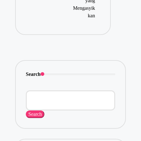
yang
t
Mengasyik
i
kan
o
n
Search
Search