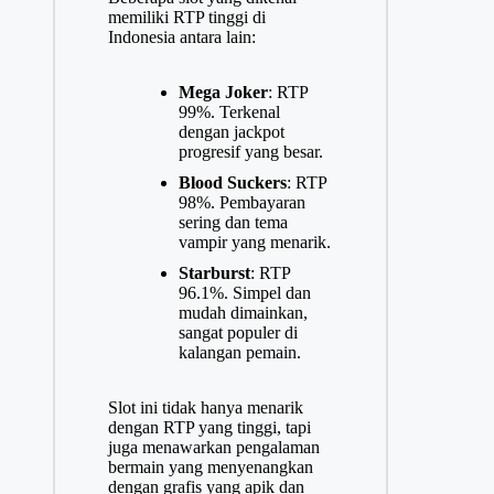
memiliki RTP tinggi di
Indonesia antara lain:
Mega Joker
: RTP
99%. Terkenal
dengan jackpot
progresif yang besar.
Blood Suckers
: RTP
98%. Pembayaran
sering dan tema
vampir yang menarik.
Starburst
: RTP
96.1%. Simpel dan
mudah dimainkan,
sangat populer di
kalangan pemain.
Slot ini tidak hanya menarik
dengan RTP yang tinggi, tapi
juga menawarkan pengalaman
bermain yang menyenangkan
dengan grafis yang apik dan