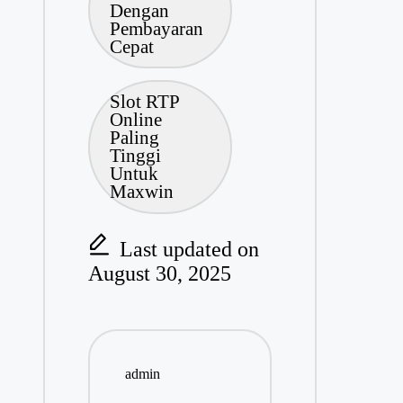
Dengan
Pembayaran
Cepat
Slot RTP
Online
Paling
Tinggi
Untuk
Maxwin
Last updated on
August 30, 2025
admin