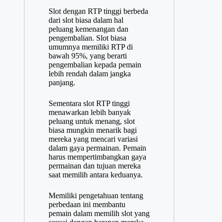
Slot dengan RTP tinggi berbeda
dari slot biasa dalam hal
peluang kemenangan dan
pengembalian. Slot biasa
umumnya memiliki RTP di
bawah 95%, yang berarti
pengembalian kepada pemain
lebih rendah dalam jangka
panjang.
Sementara slot RTP tinggi
menawarkan lebih banyak
peluang untuk menang, slot
biasa mungkin menarik bagi
mereka yang mencari variasi
dalam gaya permainan. Pemain
harus mempertimbangkan gaya
permainan dan tujuan mereka
saat memilih antara keduanya.
Memiliki pengetahuan tentang
perbedaan ini membantu
pemain dalam memilih slot yang