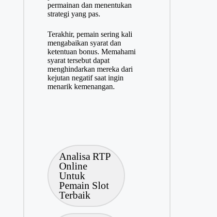
permainan dan menentukan
strategi yang pas.
Terakhir, pemain sering kali
mengabaikan syarat dan
ketentuan bonus. Memahami
syarat tersebut dapat
menghindarkan mereka dari
kejutan negatif saat ingin
menarik kemenangan.
Tags:
Analisa RTP
Online
Untuk
Pemain Slot
Terbaik