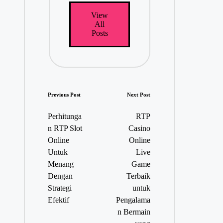
View
All
Posts
P
Previous Post
Next Post
o
Perhitunga
RTP
s
n RTP Slot
Casino
t
Online
Online
n
Untuk
Live
a
Menang
Game
v
Dengan
Terbaik
Strategi
untuk
i
Efektif
Pengalama
g
n Bermain
a