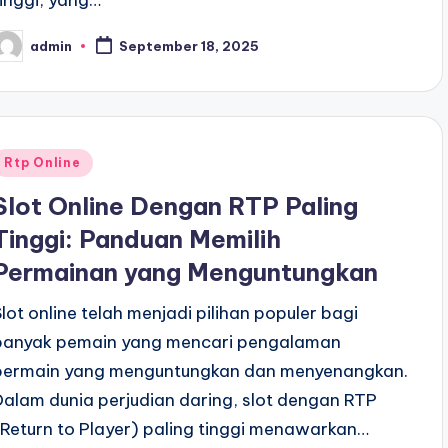
tinggi, yang…
admin
September 18, 2025
osted
y
Posted
Rtp Online
n
Slot Online Dengan RTP Paling
Tinggi: Panduan Memilih
Permainan yang Menguntungkan
Slot online telah menjadi pilihan populer bagi
banyak pemain yang mencari pengalaman
bermain yang menguntungkan dan menyenangkan.
Dalam dunia perjudian daring, slot dengan RTP
(Return to Player) paling tinggi menawarkan…