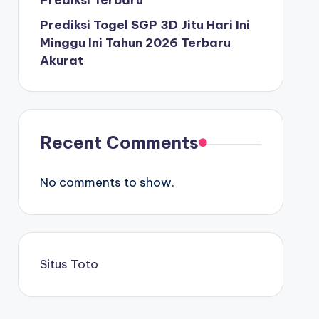
Prediksi Terbaru
Prediksi Togel SGP 3D Jitu Hari Ini
Minggu Ini Tahun 2026 Terbaru
Akurat
Recent Comments
No comments to show.
Situs Toto