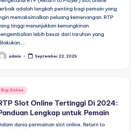
Mengetahui RTP (Return to Player) slot online
terbaik adalah langkah penting bagi pemain yang
ingin memaksimalkan peluang kemenangan. RTP
yang tinggi menunjukkan kemungkinan
pengembalian lebih besar dari taruhan yang
dilakukan,…
admin
September 22, 2025
osted
y
Posted
Rtp Online
n
RTP Slot Online Tertinggi Di 2024:
Panduan Lengkap untuk Pemain
Dalam dunia permainan slot online, Return to