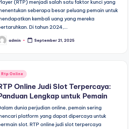
Player (RTP) menjadi salah satu faktor kunci yang
menentukan seberapa besar peluang pemain untuk
mendapatkan kembali uang yang mereka
pertaruhkan. Di tahun 2024,…
admin
September 21, 2025
osted
y
Posted
Rtp Online
n
RTP Online Judi Slot Terpercaya:
Panduan Lengkap untuk Pemain
Dalam dunia perjudian online, pemain sering
mencari platform yang dapat dipercaya untuk
bermain slot. RTP online judi slot terpercaya