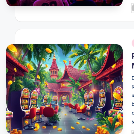
P
b
i