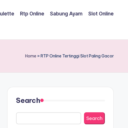
ulette
Rtp Online
Sabung Ayam
Slot Online
Home
»
RTP Online Tertinggi Slot Paling Gacor
Search
Search