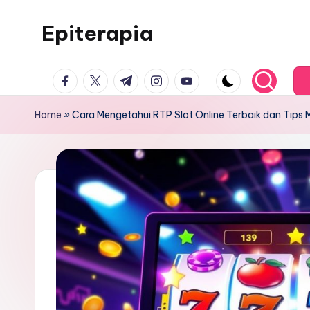
Epiterapia
Skip
to
Rahasia
content
facebook.com
twitter.com
t.me
instagram.com
youtube.com
Sukses
dalam
Home
»
Cara Mengetahui RTP Slot Online Terbaik dan Tips 
Prediksi
Togel
Online