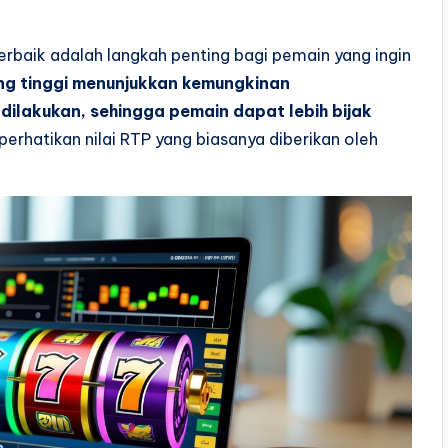
terbaik adalah langkah penting bagi pemain yang ingin
ng tinggi menunjukkan kemungkinan
dilakukan, sehingga pemain dapat lebih bijak
rhatikan nilai RTP yang biasanya diberikan oleh