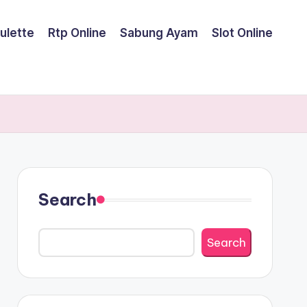
ulette
Rtp Online
Sabung Ayam
Slot Online
Search
Search