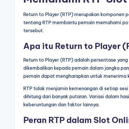
Return to Player (RTP) merupakan komponen pe
tentang RTP membantu pemain memahami pote
tersebut.
Apa itu Return to Player 
Return to Player (RTP) adalah persentase yan
dikembalikan kepada pemain dalam jangka panj
pemain dapat mengharapkan untuk menerima ke
RTP tidak menjamin kemenangan di setiap sesi 
dihitung dari banyak putaran. Variasi dalam hasi
keberuntungan dan faktor lainnya.
Peran RTP dalam Slot Onl