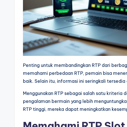
Penting untuk membandingkan RTP dari berbag
memahami perbedaan RTP, pemain bisa menem
baik. Selain itu, informasi ini seringkali tersed
Menggunakan RTP sebagai salah satu kriteria
pengalaman bermain yang lebih menguntungkan.
RTP tinggi, mereka dapat meningkatkan kesemp
Memahami RTP Slot 