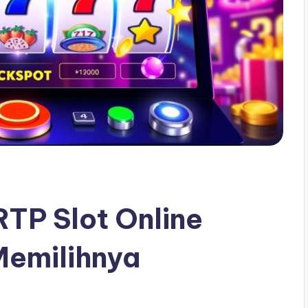
TP Slot Online
Memilihnya