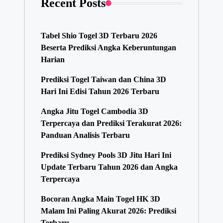
Recent Posts
Tabel Shio Togel 3D Terbaru 2026
Beserta Prediksi Angka Keberuntungan
Harian
Prediksi Togel Taiwan dan China 3D
Hari Ini Edisi Tahun 2026 Terbaru
Angka Jitu Togel Cambodia 3D
Terpercaya dan Prediksi Terakurat 2026:
Panduan Analisis Terbaru
Prediksi Sydney Pools 3D Jitu Hari Ini
Update Terbaru Tahun 2026 dan Angka
Terpercaya
Bocoran Angka Main Togel HK 3D
Malam Ini Paling Akurat 2026: Prediksi
Terbaru