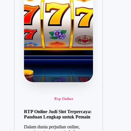
Posted in
Rtp Online
RTP Online Judi Slot Terpercaya:
Panduan Lengkap untuk Pemain
Dalam dunia perjudian online,