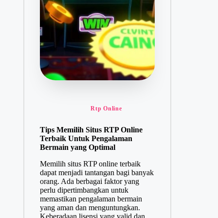
Posted in
Rtp Online
Tips Memilih Situs RTP Online
Terbaik Untuk Pengalaman
Bermain yang Optimal
Memilih situs RTP online terbaik
dapat menjadi tantangan bagi banyak
orang. Ada berbagai faktor yang
perlu dipertimbangkan untuk
memastikan pengalaman bermain
yang aman dan menguntungkan.
Keberadaan lisensi yang valid dan…