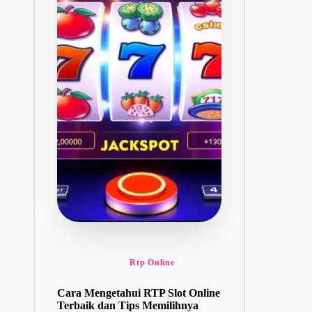
Posted in
Rtp Online
Cara Mengetahui RTP Slot Online
Terbaik dan Tips Memilihnya