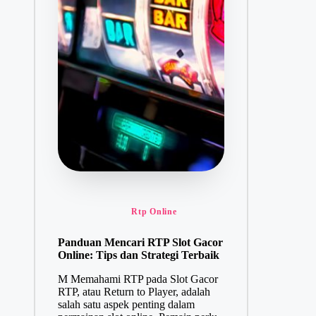
Posted in
Rtp Online
Panduan Mencari RTP Slot Gacor
Online: Tips dan Strategi Terbaik
M Memahami RTP pada Slot Gacor
RTP, atau Return to Player, adalah
salah satu aspek penting dalam