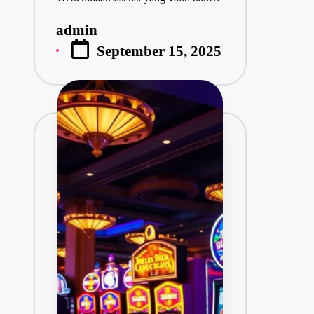
admin
P
September 15, 2025
o
s
t
e
d
b
y