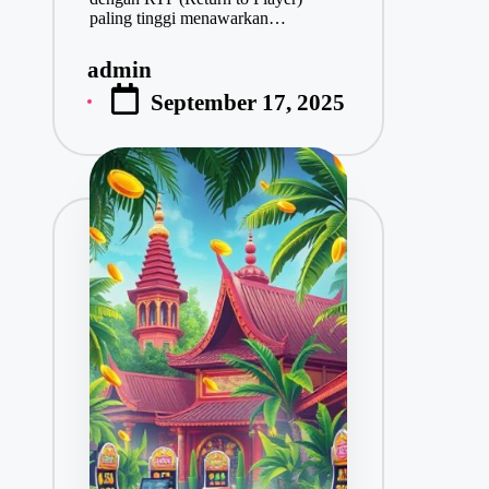
paling tinggi menawarkan…
admin
P
September 17, 2025
o
s
t
e
d
b
y