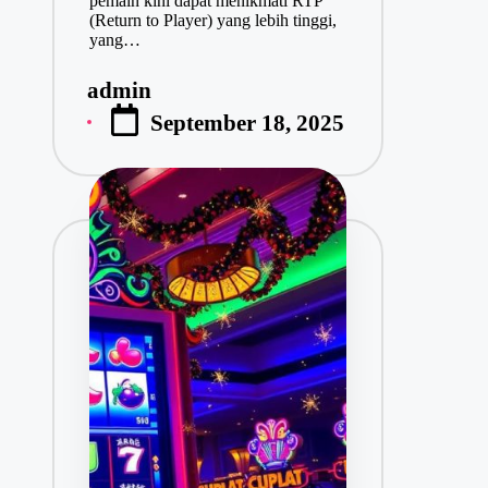
pemain kini dapat menikmati RTP
(Return to Player) yang lebih tinggi,
yang…
admin
P
September 18, 2025
o
s
t
e
d
b
y